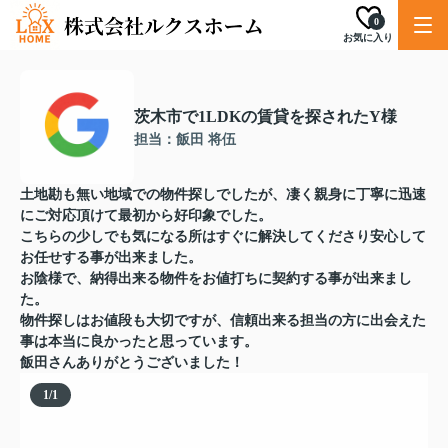
0
お気に入り
茨木市で1LDKの賃貸を探されたY様
担当：飯田 将伍
土地勘も無い地域での物件探しでしたが、凄く親身に丁寧に迅速
にご対応頂けて最初から好印象でした。
こちらの少しでも気になる所はすぐに解決してくださり安心して
お任せする事が出来ました。
お陰様で、納得出来る物件をお値打ちに契約する事が出来まし
た。
物件探しはお値段も大切ですが、信頼出来る担当の方に出会えた
事は本当に良かったと思っています。
飯田さんありがとうございました！
1
/
1