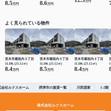
12.5
万円
8.5
8.6
万円
万円
よく見られている物件
茨木市蔵垣内３丁目
茨木市蔵垣内３丁目
茨木市蔵垣内３丁目
1LDK (25.12㎡)
1LDK (25.12㎡)
1LDK (25.12㎡)
1
8.4
8.5
8.4
万円
万円
万円
式会社ルクスホーム
摂津市の賃貸一覧
川西貸家
1-2階
株式会社ルクスホーム