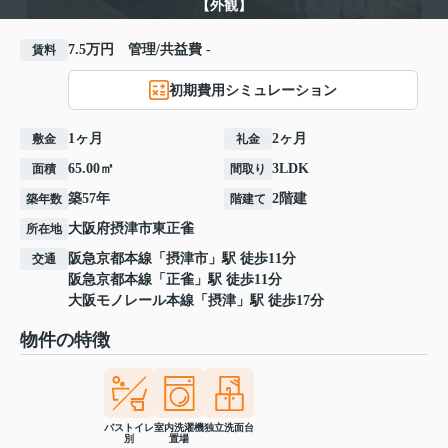
【外観】
7.5万円 管理/共益費 -
賃料
初期費用シミュレーション
1ヶ月
2ヶ月
敷金
礼金
65.00㎡
3LDK
面積
間取り
築57年
2階建
築年数
階建て
大阪府
摂津市
東正雀
所在地
阪急京都本線
「
摂津市
」駅 徒歩11分
交通
阪急京都本線
「
正雀
」駅 徒歩11分
大阪モノレール本線
「
摂津
」駅 徒歩17分
物件の特徴
バストイレ
室内洗濯機
独立洗面台
別
置場