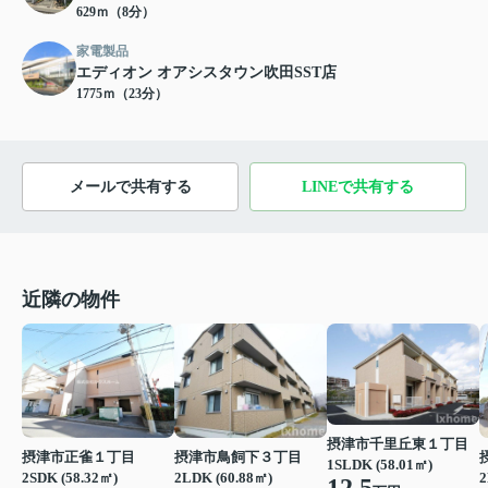
629ｍ（8分）
家電製品
エディオン オアシスタウン吹田SST店
1775ｍ（23分）
メールで共有する
LINEで共有する
近隣の物件
摂津市千里丘東１丁目
摂津市正雀１丁目
摂津市鳥飼下３丁目
1SLDK (58.01㎡)
2SDK (58.32㎡)
2LDK (60.88㎡)
2