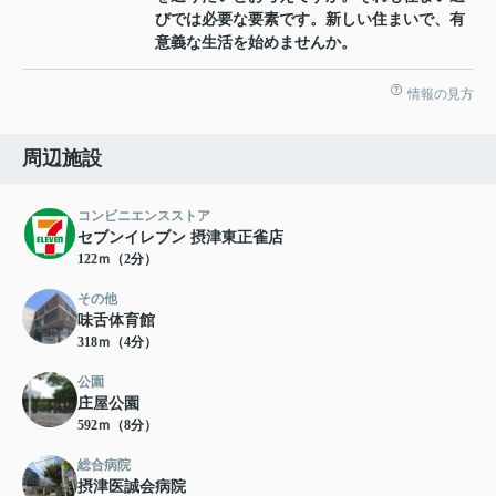
びでは必要な要素です。新しい住まいで、有
意義な生活を始めませんか。
情報の見方
周辺施設
コンビニエンスストア
セブンイレブン 摂津東正雀店
122ｍ（2分）
その他
味舌体育館
318ｍ（4分）
公園
庄屋公園
592ｍ（8分）
総合病院
摂津医誠会病院