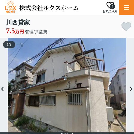
0
お気に入り
川西貸家
7.5
万円
管理/共益費 -
1
/
2