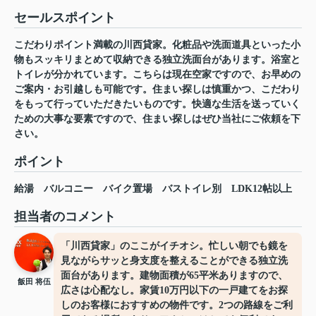
セールスポイント
こだわりポイント満載の川西貸家。化粧品や洗面道具といった小
物もスッキリまとめて収納できる独立洗面台があります。浴室と
トイレが分かれています。こちらは現在空家ですので、お早めの
ご案内・お引越しも可能です。住まい探しは慎重かつ、こだわり
をもって行っていただきたいものです。快適な生活を送っていく
ための大事な要素ですので、住まい探しはぜひ当社にご依頼を下
さい。
ポイント
給湯
バルコニー
バイク置場
バストイレ別
LDK12帖以上
担当者のコメント
「川西貸家」のここがイチオシ。忙しい朝でも鏡を
見ながらサッと身支度を整えることができる独立洗
面台があります。建物面積が65平米ありますので、
飯田 将伍
広さは心配なし。家賃10万円以下の一戸建てをお探
しのお客様におすすめの物件です。2つの路線をご利