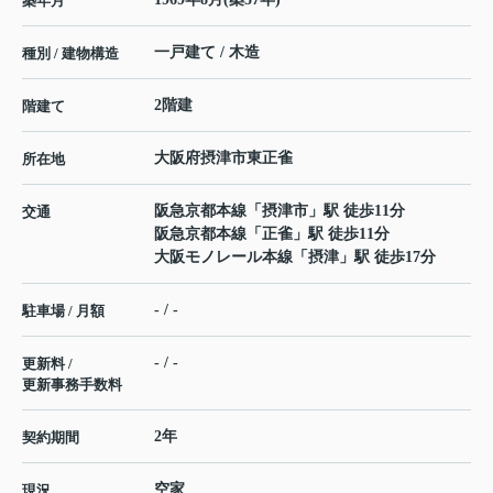
築年月
一戸建て / 木造
種別 / 建物構造
2階建
階建て
大阪府
摂津市
東正雀
所在地
阪急京都本線
「
摂津市
」駅 徒歩11分
交通
阪急京都本線
「
正雀
」駅 徒歩11分
大阪モノレール本線
「
摂津
」駅 徒歩17分
- / -
駐車場 / 月額
- / -
更新料 /
更新事務手数料
2年
契約期間
空家
現況