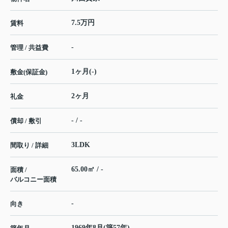
7.5万円
賃料
-
管理 / 共益費
1ヶ月(-)
敷金(保証金)
2ヶ月
礼金
- / -
償却 / 敷引
3LDK
間取り / 詳細
65.00㎡ / -
面積 /
バルコニー面積
-
向き
1969年8月(築57年)