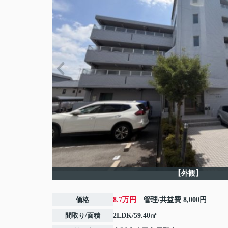
【外観】
価格
8.7万円
管理/共益費
8,000円
間取り/面積
2LDK/59.40㎡