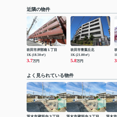
近隣の物件
吹田市岸部南１丁目
吹田市青葉丘北
1K (18.50㎡)
1K (21.00㎡)
1
3.7
5.8
3
万円
万円
よく見られている物件
茨木市蔵垣内３丁目
茨木市蔵垣内３丁目
茨木市