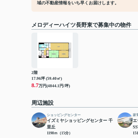
域の不動産情報をいち早くお届けします。
メロディーハイツ長野東で募集中の物件
2階
17.96坪 (59.40㎡)
8.7
万円(4844.1円/坪)
周辺施設
ショッピングセンター
家
イズミヤショッピングセンター 千
エ
里丘
S
1198ｍ（15分）
15