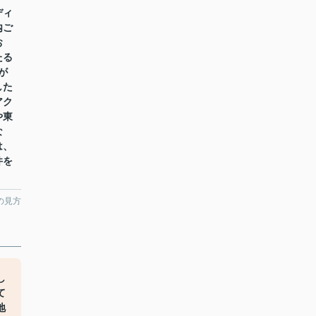
ディ
内ご
お
たる
が
した
アク
や東
な
は、
件を
の見方
し
て
地