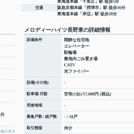
東海道本線
「
千里丘
」駅 徒歩5分
交通
阪急京都本線
「
摂津市
」駅 徒歩16分
東海道本線
「
岸辺
」駅 徒歩28分
メロディーハイツ長野東の詳細情報
設備条件
閑静な住宅地
エレベーター
駐輪場
敷地内ごみ置き場
CATV
光ファイバー
設備(その他)
-
駐車場/月額
空有(1台)/17,600円 (税込)
用途地域
-
6分
募集戸数 / 総戸数
- / 18戸
取引態様
仲介
情報の見方