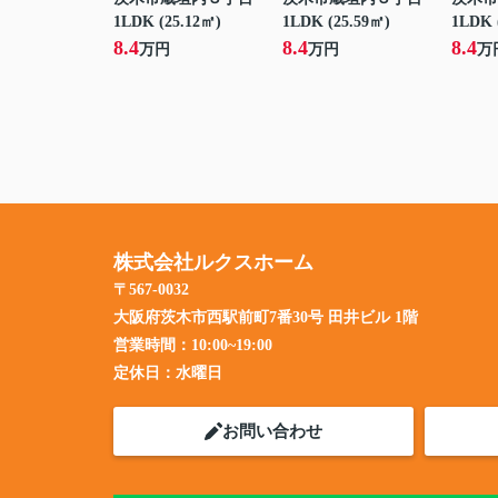
1LDK (25.12㎡)
1LDK (25.59㎡)
1LDK 
8.4
8.4
8.4
万円
万円
万
株式会社ルクスホーム
〒567-0032
大阪府茨木市西駅前町7番30号 田井ビル 1階
営業時間：
10:00~19:00
定休日：
水曜日
お問い合わせ