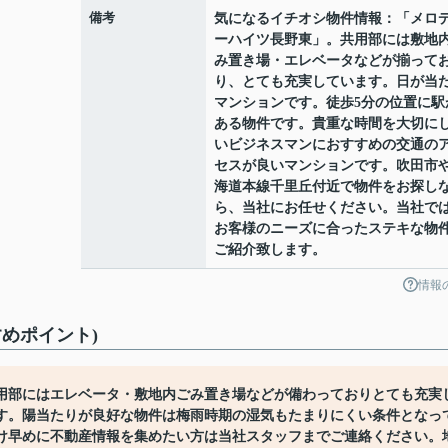
備考
気になるイチオシ物件情報：「メロ
ーハイツ長野東」。共用部には敷地
み置き場・エレベータなどが揃って
り、とても充実しています。日が当
マンションです。徒歩5分の位置に駅
ある物件です。貴重な時間を大切に
いビジネスマンにおすすめの交通の
セスが良いマンションです。吹田市
海道本線千里丘付近で物件をお探し
ら、当社にお任せください。当社で
お客様のニーズに合ったステキな物
ご紹介致します。
情報
めポイント)
用部にはエレベータ・敷地内ごみ置き場などが備わっておりとても充実
す。陽当たりが良好な物件は梅雨時期の湿気もたまりにくい条件となっ
け早めに不動産情報を集めたい方は当社スタッフまでご連絡ください。