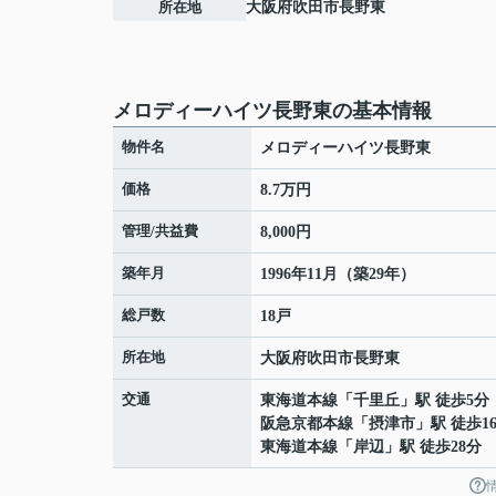
所在地
大阪府
吹田市
長野東
メロディーハイツ長野東の基本情報
物件名
メロディーハイツ長野東
価格
8.7万円
管理/共益費
8,000円
築年月
1996年11月（築29年）
総戸数
18戸
所在地
大阪府
吹田市
長野東
交通
東海道本線
「
千里丘
」駅 徒歩5分
阪急京都本線
「
摂津市
」駅 徒歩1
東海道本線
「
岸辺
」駅 徒歩28分