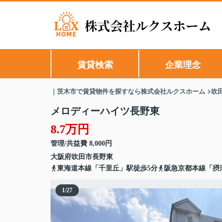
賃貸検索
企業理念
｜茨木市で賃貸物件を探すなら株式会社ルクスホーム
吹
メロディーハイツ長野東
8.7万円
管理/共益費 8,000円
大阪府
吹田市
長野東
東海道本線「千里丘」駅徒歩5分
阪急京都本線「摂
1
/
27