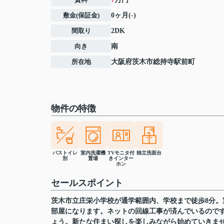
敷金(保証金)
0ヶ月(-)
間取り
2DK
向き
南
所在地
大阪府
茨木市
総持寺駅前町
物件の特徴
バストイレ
室内洗濯機
TVモニタ付
独立洗面台
別
置場
きインター
ホン
セールスポイント
茨木市立庄栄小学校が通学範囲内、学校まで徒歩8分。
部屋になります。ネットの回線工事が済んでいるので
ょう。新たな住まい探しを楽しみながら始めていきま