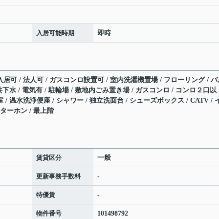
入居可能時期
即時
入居可 / 法人可 / ガスコンロ設置可 / 室内洗濯機置場 / フローリング / 
公共下水 / 電気有 / 駐輪場 / 敷地内ごみ置き場 / ガスコンロ / コンロ２口以
 / 温水洗浄便座 / シャワー / 独立洗面台 / シューズボックス / CATV / 
ターホン / 最上階
賃貸区分
一般
更新事務手数料
-
特優賃
-
物件番号
101498792