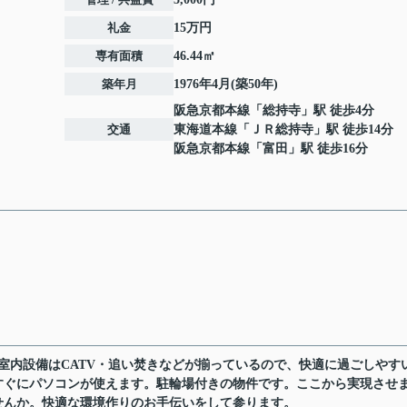
礼金
15万円
専有面積
46.44㎡
築年月
1976年4月(築50年)
阪急京都本線
「
総持寺
」駅 徒歩4分
交通
東海道本線
「
ＪＲ総持寺
」駅 徒歩14分
阪急京都本線
「
富田
」駅 徒歩16分
室内設備はCATV・追い焚きなどが揃っているので、快適に過ごしやす
すぐにパソコンが使えます。駐輪場付きの物件です。ここから実現させ
せんか。快適な環境作りのお手伝いをして参ります。