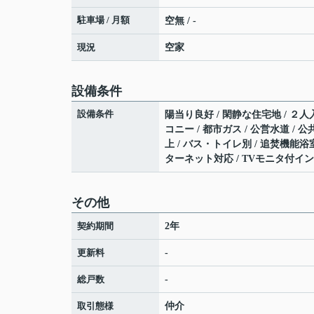
駐車場 / 月額
空無 / -
現況
空家
設備条件
設備条件
陽当り良好 / 閑静な住宅地 / ２人
コニー / 都市ガス / 公営水道 / 
上 / バス・トイレ別 / 追焚機能浴室
ターネット対応 / TVモニタ付イン
その他
契約期間
2年
更新料
-
総戸数
-
取引態様
仲介