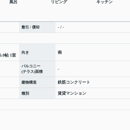
風呂
リビング
キッチン
敷引 / 償却
- / -
向き
南
6.0帖 1室
バルコニー
-
(テラス)面積
建物構造
鉄筋コンクリート
種別
賃貸マンション