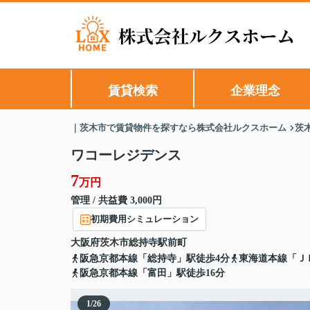
賃貸検索
企業理念
｜茨木市で賃貸物件を探すなら株式会社ルクスホーム
茨
ワコーレジデンス
7
万円
管理 / 共益費 3,000円
初期費用シミュレーション
大阪府
茨木市
総持寺駅前町
阪急京都本線「総持寺」駅徒歩4分
東海道本線「Ｊ
阪急京都本線「富田」駅徒歩16分
1
/
26