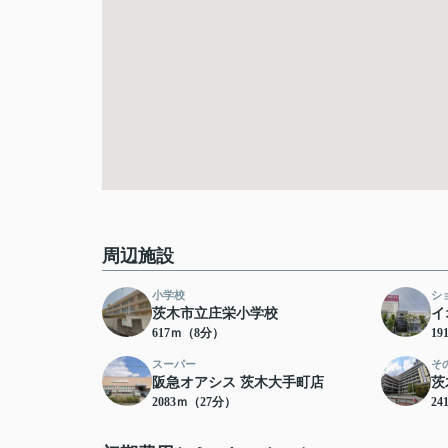
周辺施設
小学校
シ
茨木市立庄栄小学校
イ
617ｍ（8分）
19
スーパー
そ
阪急オアシス 茨木大手町店
茨
2083ｍ（27分）
24