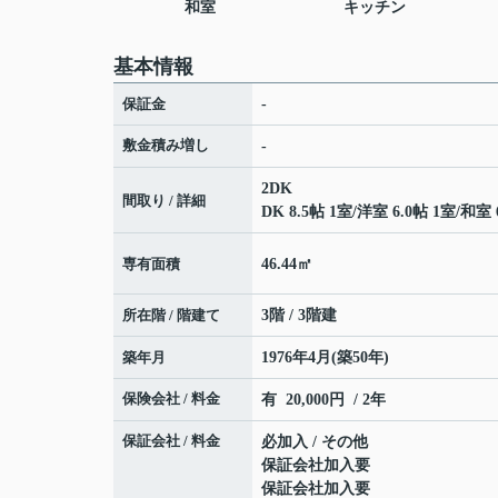
和室
キッチン
基本情報
保証金
-
敷金積み増し
-
2DK
間取り / 詳細
DK 8.5帖 1室
/
洋室 6.0帖 1室
/
和室 
専有面積
46.44㎡
所在階 / 階建て
3階 / 3階建
築年月
1976年4月(築50年)
保険会社 / 料金
有 20,000円 / 2年
保証会社 / 料金
必加入 / その他
保証会社加入要
保証会社加入要