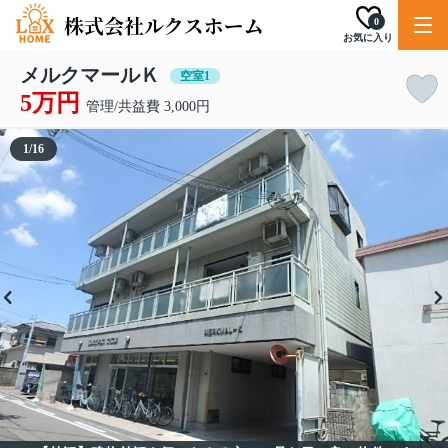
0
お気に入り
メルクマールＫ
空室1
5万円
管理/共益費 3,000円
1
/
16