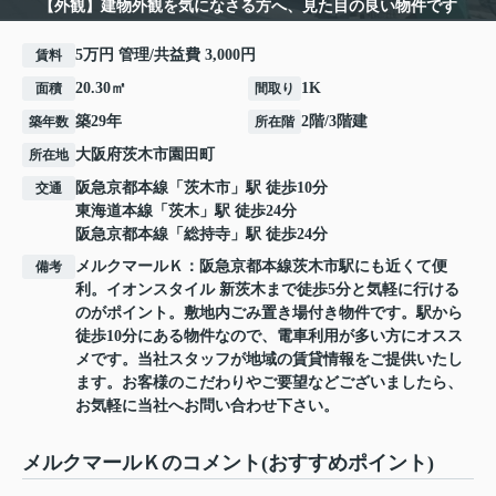
【外観】建物外観を気になさる方へ、見た目の良い物件です
5万円 管理/共益費 3,000円
賃料
20.30㎡
1K
面積
間取り
築29年
2階/3階建
築年数
所在階
大阪府
茨木市
園田町
所在地
阪急京都本線
「
茨木市
」駅 徒歩10分
交通
東海道本線
「
茨木
」駅 徒歩24分
阪急京都本線
「
総持寺
」駅 徒歩24分
メルクマールＫ：阪急京都本線茨木市駅にも近くて便
備考
利。イオンスタイル 新茨木まで徒歩5分と気軽に行ける
のがポイント。敷地内ごみ置き場付き物件です。駅から
徒歩10分にある物件なので、電車利用が多い方にオスス
メです。当社スタッフが地域の賃貸情報をご提供いたし
ます。お客様のこだわりやご要望などございましたら、
お気軽に当社へお問い合わせ下さい。
メルクマールＫのコメント(おすすめポイント)