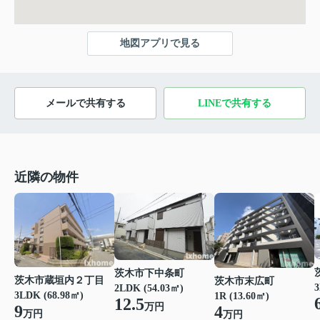
地図アプリで見る
メールで共有する
LINEで共有する
近隣の物件
茨木市下中条町
茨木市蔵垣内２丁目
茨木市末広町
3
2LDK (54.03㎡)
3LDK (68.98㎡)
1R (13.60㎡)
12.5
万円
9
4
万円
万円