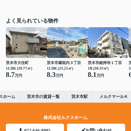
よく見られている物件
茨木市大住町
茨木市蔵垣内３丁目
茨木市総持寺１丁目
1LDK (39.77㎡)
1LDK (25.21㎡)
1R (30.35㎡)
3
8.7
8.3
8.1
万円
万円
万円
スホーム
茨木市の賃貸一覧
茨木市駅
メルクマールＫ
株式会社ルクスホーム
072-646-8985
お問い合わせ