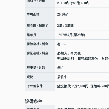
間取り / 詳細
K 1.7帖
/
その他 6.1帖
専有面積
20.30㎡
所在階 / 階建て
2階 / 3階建
築年月
1997年5月(築29年)
保険会社 / 料金
有 / -
保証会社 / 料金
必加入 / その他
初回保証料：賃料総額30％ 月額
駐車場 / 月額
無 / -
現況
居住中
その他条件
鍵交換代:2万2,000円 保険料:7
設備条件