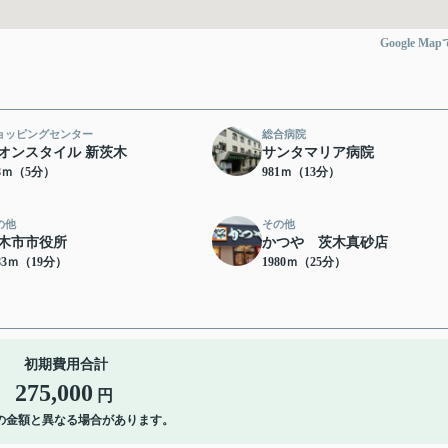
Google Ma
ョッピングセンター
総合病院
オンスタイル 新茨木
サンタマリア病院
48ｍ（5分）
981ｍ（13分）
の他
その他
木市市役所
かつや 茨木真砂店
83ｍ（19分）
1980ｍ（25分）
初期費用合計
275,000
円
の金額と異なる場合があります。