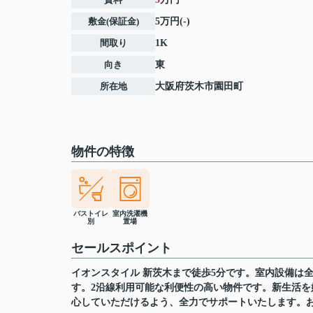
敷金(保証金)
5万円(-)
間取り
1K
向き
東
所在地
大阪府
茨木市
園田町
物件の特徴
バストイレ
室内洗濯機
別
置場
セールスポイント
イオンスタイル 新茨木まで徒歩5分です。室内設備は
す。2沿線利用可能な利便性の高い物件です。新生活
心していただけるよう、全力でサポートいたします。