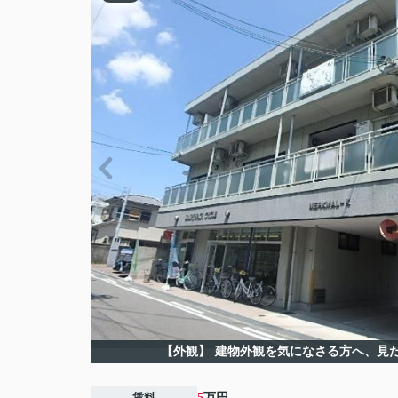
【外観】
建物外観を気になさる方へ、見
賃料
5
万円