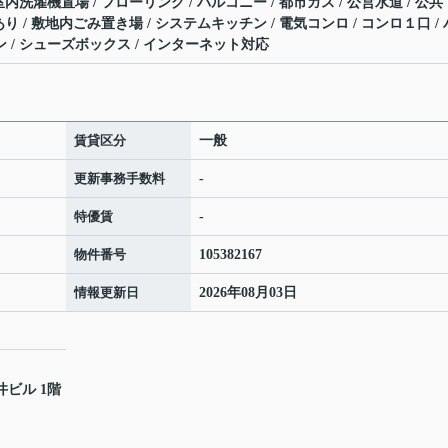
 室内洗濯機置場 / フローリング / バルコニー / 都市ガス / 公営水道 / 公共
場あり / 敷地内ごみ置き場 / システムキッチン / 電気コンロ / コンロ１口 / 
ン / シューズボックス / インターネット対応
賃貸区分
一般
更新事務手数料
-
特優賃
-
物件番号
105382167
情報更新日
2026年08月03日
井ビル 1階