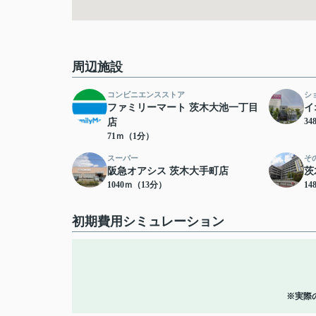
周辺施設
コンビニエンスストア
シ
ファミリーマート 茨木大池一丁目
イ
3
店
71ｍ（1分）
スーパー
そ
阪急オアシス 茨木大手町店
茨
1040ｍ（13分）
14
初期費用シミュレーション
※実際