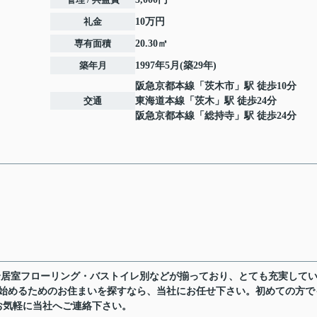
礼金
10万円
専有面積
20.30㎡
築年月
1997年5月(築29年)
阪急京都本線
「
茨木市
」駅 徒歩10分
交通
東海道本線
「
茨木
」駅 徒歩24分
阪急京都本線
「
総持寺
」駅 徒歩24分
全居室フローリング・バストイレ別などが揃っており、とても充実して
を始めるためのお住まいを探すなら、当社にお任せ下さい。初めての方で
お気軽に当社へご連絡下さい。