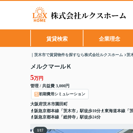
賃貸検索
企業理念
｜茨木市で賃貸物件を探すなら株式会社ルクスホーム
茨
メルクマールＫ
5
万円
管理 / 共益費 3,000円
初期費用シミュレーション
大阪府
茨木市
園田町
阪急京都本線「茨木市」駅徒歩10分
東海道本線「茨
阪急京都本線「総持寺」駅徒歩24分
1
/
17