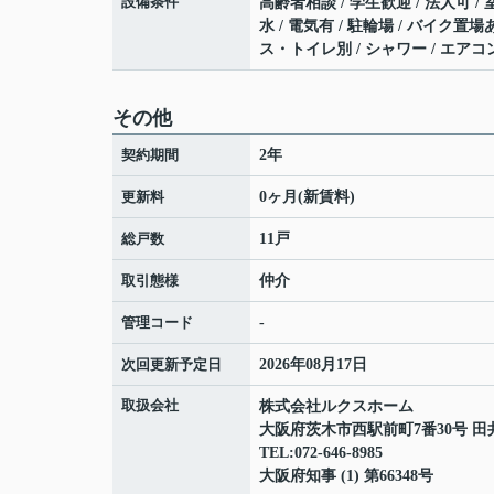
設備条件
高齢者相談 / 学生歓迎 / 法人可 /
水 / 電気有 / 駐輪場 / バイク置
ス・トイレ別 / シャワー / エアコ
その他
契約期間
2年
更新料
0ヶ月(新賃料)
総戸数
11戸
取引態様
仲介
管理コード
-
次回更新予定日
2026年08月17日
取扱会社
株式会社ルクスホーム
大阪府茨木市西駅前町7番30号 田
TEL:072-646-8985
大阪府知事 (1) 第66348号