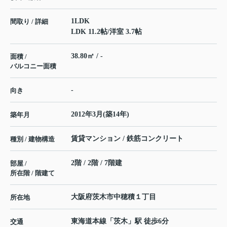
1LDK
間取り / 詳細
LDK 11.2帖
/
洋室 3.7帖
38.80㎡ / -
面積 /
バルコニー面積
-
向き
2012年3月(築14年)
築年月
賃貸マンション / 鉄筋コンクリート
種別 / 建物構造
2階 / 2階 / 7階建
部屋 /
所在階 / 階建て
大阪府
茨木市
中穂積
１丁目
所在地
東海道本線
「
茨木
」駅 徒歩6分
交通