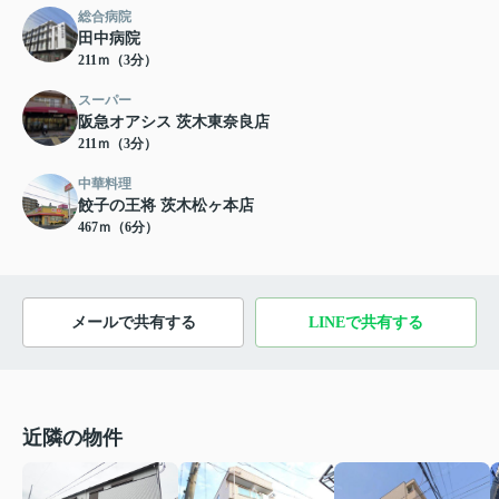
総合病院
田中病院
211ｍ（3分）
スーパー
阪急オアシス 茨木東奈良店
211ｍ（3分）
中華料理
餃子の王将 茨木松ヶ本店
467ｍ（6分）
メールで共有する
LINEで共有する
近隣の物件