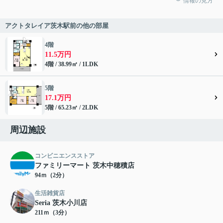
情報の見方
アクトタレイア茨木駅前の他の部屋
4階
11.5万円
4階 / 38.99㎡ / 1LDK
5階
17.1万円
5階 / 65.23㎡ / 2LDK
周辺施設
コンビニエンスストア
ファミリーマート 茨木中穂積店
94ｍ（2分）
生活雑貨店
Seria 茨木小川店
211ｍ（3分）