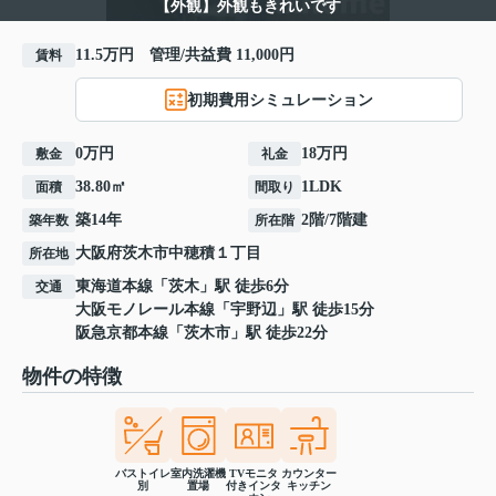
【外観】外観もきれいです
11.5万円 管理/共益費 11,000円
賃料
初期費用シミュレーション
0万円
18万円
敷金
礼金
38.80㎡
1LDK
面積
間取り
築14年
2階/7階建
築年数
所在階
大阪府
茨木市
中穂積
１丁目
所在地
東海道本線
「
茨木
」駅 徒歩6分
交通
大阪モノレール本線
「
宇野辺
」駅 徒歩15分
阪急京都本線
「
茨木市
」駅 徒歩22分
物件の特徴
バストイレ
室内洗濯機
TVモニタ
カウンター
別
置場
付きインタ
キッチン