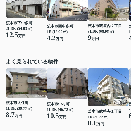
茨木市下中条町
茨木市蔵垣内２丁目
茨木市西中条町
2LDK (54.03㎡)
3LDK (68.98㎡)
1R (18.00㎡)
1
12.5
万円
9
4.2
万円
万円
よく見られている物件
茨木市大住町
茨木市中村町
1LDK (39.77㎡)
1LDK (46.72㎡)
3
茨木市総持寺１丁目
8.7
10.5
万円
1R (30.35㎡)
万円
8.1
万円