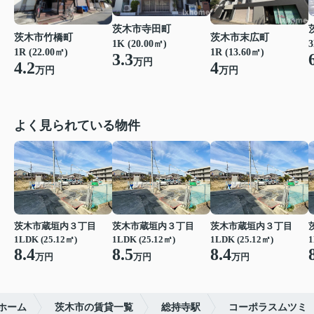
茨木市寺田町
茨木市竹橋町
茨木市末広町
1K (20.00㎡)
3
1R (22.00㎡)
1R (13.60㎡)
3.3
万円
4.2
4
万円
万円
よく見られている物件
茨木市蔵垣内３丁目
茨木市蔵垣内３丁目
茨木市蔵垣内３丁目
1LDK (25.12㎡)
1LDK (25.12㎡)
1LDK (25.12㎡)
1
8.4
8.5
8.4
万円
万円
万円
ホーム
茨木市の賃貸一覧
総持寺駅
コーポラスムツミ