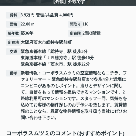
【外観】外観です
3.9万円 管理/共益費 4,000円
賃料
22.00㎡
1K
面積
間取り
築36年
2階/3階建
築年数
所在階
大阪府
茨木市
総持寺駅前町
所在地
阪急京都本線
「
総持寺
」駅 徒歩3分
交通
東海道本線
「
ＪＲ総持寺
」駅 徒歩10分
阪急京都本線
「
茨木市
」駅 徒歩22分
新着情報：コーポラスムツミの空室情報ならコチラ。フ
備考
ァミリーマート 阪急総持寺駅前店まで徒歩4分と近場に
コンビニがあるのもポイント。造りとデザインに関し
て、自信をもって情報を提供できるマンションです。2
路線利用可のマンションです。スタッフ一同、気持ちを
込めてお客様の物件探しのお手伝いを致します。賃貸情
報のことなら、豊富な物件情報を取り扱う当社にぜひお
問い合わせ下さい。
コーポラスムツミのコメント(おすすめポイント)