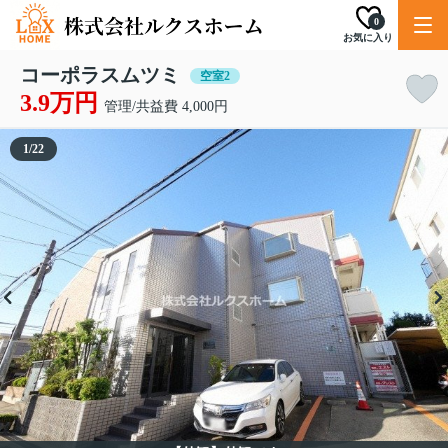
0
お気に入り
コーポラスムツミ
空室2
3.9万円
管理/共益費 4,000円
1
/
22