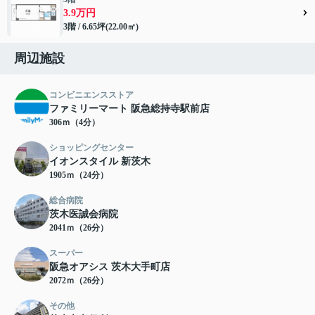
3.9万円
3階 / 6.65坪(22.00㎡)
周辺施設
コンビニエンスストア
ファミリーマート 阪急総持寺駅前店
306ｍ（4分）
ショッピングセンター
イオンスタイル 新茨木
1905ｍ（24分）
総合病院
茨木医誠会病院
2041ｍ（26分）
スーパー
阪急オアシス 茨木大手町店
2072ｍ（26分）
その他