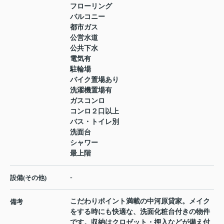
フローリング
バルコニー
都市ガス
公営水道
公共下水
電気有
駐輪場
バイク置場あり
洗濯機置場有
ガスコンロ
コンロ２口以上
バス・トイレ別
洗面台
シャワー
最上階
-
設備(その他)
こだわりポイント満載の中河原貸家。メイク
備考
をする時にも快適な、洗面化粧台付きの物件
です。収納はクロゼット・押入などが備え付