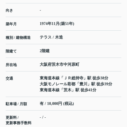
-
向き
1974年11月(築51年)
築年月
テラス / 木造
種別 / 建物構造
2階建
階建て
大阪府
茨木市
中河原町
所在地
東海道本線
「
ＪＲ総持寺
」駅 徒歩38分
交通
大阪モノレール彩都
「
豊川
」駅 徒歩39分
東海道本線
「
茨木
」駅 徒歩41分
有 / 10,000円 (税込)
駐車場 / 月額
- / -
更新料 /
更新事務手数料