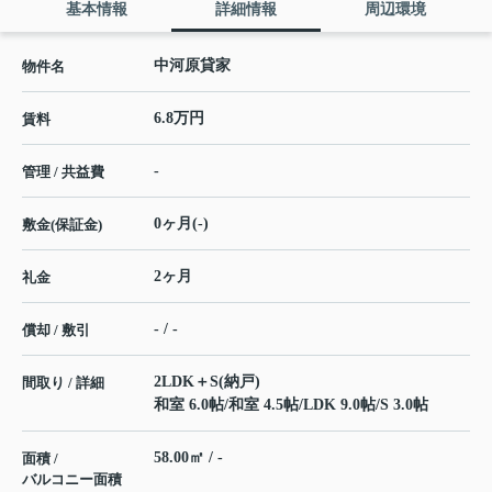
基本情報
詳細情報
周辺環境
中河原貸家
物件名
6.8万円
賃料
-
管理 / 共益費
0ヶ月(-)
敷金(保証金)
2ヶ月
礼金
- / -
償却 / 敷引
2LDK＋S(納戸)
間取り / 詳細
和室 6.0帖
/
和室 4.5帖
/
LDK 9.0帖
/
S 3.0帖
58.00㎡ / -
面積 /
バルコニー面積