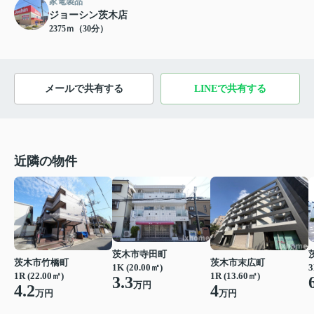
家電製品
ジョーシン茨木店
2375ｍ（30分）
メールで共有する
LINEで共有する
近隣の物件
茨木市寺田町
茨木市竹橋町
茨木市末広町
1K (20.00㎡)
3
1R (22.00㎡)
1R (13.60㎡)
3.3
万円
4.2
4
万円
万円