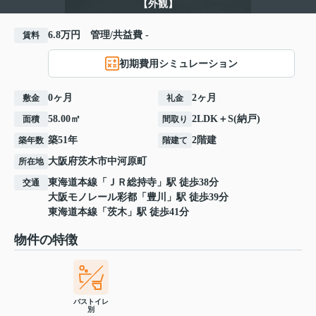
【外観】
6.8万円 管理/共益費 -
賃料
初期費用シミュレーション
0ヶ月
2ヶ月
敷金
礼金
58.00㎡
2LDK＋S(納戸)
面積
間取り
築51年
2階建
築年数
階建て
大阪府
茨木市
中河原町
所在地
東海道本線
「
ＪＲ総持寺
」駅 徒歩38分
交通
大阪モノレール彩都
「
豊川
」駅 徒歩39分
東海道本線
「
茨木
」駅 徒歩41分
物件の特徴
バストイレ
別