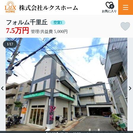
0
お気に入り
フォルム千里丘
空室1
7.5万円
管理/共益費 5,000円
1
/
17