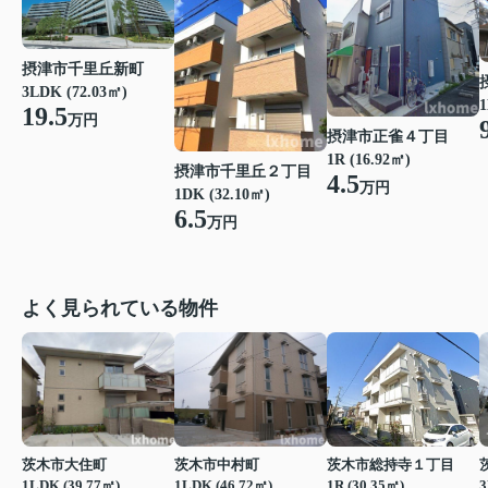
摂津市千里丘新町
3LDK (72.03㎡)
1
19.5
万円
摂津市正雀４丁目
1R (16.92㎡)
摂津市千里丘２丁目
4.5
万円
1DK (32.10㎡)
6.5
万円
よく見られている物件
茨木市大住町
茨木市中村町
茨木市総持寺１丁目
1LDK (39.77㎡)
1LDK (46.72㎡)
1R (30.35㎡)
3