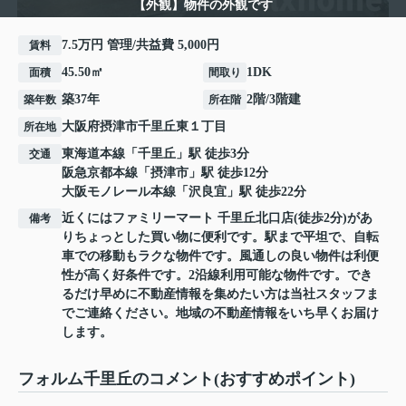
【外観】物件の外観です
7.5万円 管理/共益費 5,000円
賃料
45.50㎡
1DK
面積
間取り
築37年
2階/3階建
築年数
所在階
大阪府
摂津市
千里丘東
１丁目
所在地
東海道本線
「
千里丘
」駅 徒歩3分
交通
阪急京都本線
「
摂津市
」駅 徒歩12分
大阪モノレール本線
「
沢良宜
」駅 徒歩22分
近くにはファミリーマート 千里丘北口店(徒歩2分)があ
備考
りちょっとした買い物に便利です。駅まで平坦で、自転
車での移動もラクな物件です。風通しの良い物件は利便
性が高く好条件です。2沿線利用可能な物件です。でき
るだけ早めに不動産情報を集めたい方は当社スタッフま
でご連絡ください。地域の不動産情報をいち早くお届け
します。
フォルム千里丘のコメント(おすすめポイント)