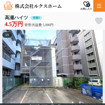
0
お気に入り
高瀬ハイツ
空室1
4.5万円
管理/共益費 5,000円
1
/
1