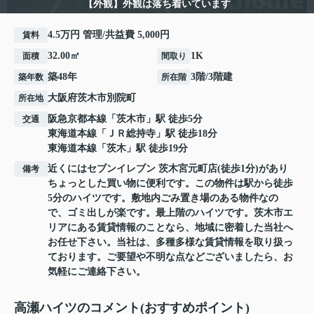
【外観】外観は落ち着いています
4.5万円 管理/共益費 5,000円
賃料
32.00㎡
1K
面積
間取り
築48年
3階/3階建
築年数
所在階
大阪府
茨木市
別院町
所在地
阪急京都本線
「
茨木市
」駅 徒歩5分
交通
東海道本線
「
ＪＲ総持寺
」駅 徒歩18分
東海道本線
「
茨木
」駅 徒歩19分
近くにはセブンイレブン 茨木宮元町店(徒歩1分)があり
備考
ちょっとした買い物に便利です。この物件は駅から徒歩
5分のハイツです。敷地内ごみ置き場のある物件なの
で、ゴミ出しが楽です。最上階のハイツです。茨木市エ
リアにある賃貸情報のことなら、地域に密着した当社へ
お任せ下さい。当社は、多種多様な賃貸情報を取り扱っ
ております。ご要望や不明な点などございましたら、お
気軽にご連絡下さい。
高瀬ハイツのコメント(おすすめポイント)