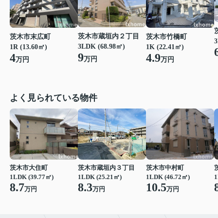
茨木市蔵垣内２丁目
茨木市末広町
茨木市竹橋町
3
3LDK (68.98㎡)
1R (13.60㎡)
1K (22.41㎡)
9
4
4.9
万円
万円
万円
よく見られている物件
茨木市大住町
茨木市蔵垣内３丁目
茨木市中村町
1LDK (39.77㎡)
1LDK (25.21㎡)
1LDK (46.72㎡)
1
8.7
8.3
10.5
万円
万円
万円