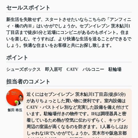
セールスポイント
新生活を失敗せず、スタートさせたいならこちらの「アンフィニ
ィ・橋の内Ⅲ」はいかがでしょうか。セブンイレブン 茨木鮎川1
丁目店まで徒歩5分と近場にコンビニがあるのもポイント。住ま
いを楽しむ。そうすれば、より快適な生活を送ることができるで
しょう。快適な住まいをお客様と共にお探し致します。
ポイント
シューズボックス
即入居可
CATV
バルコニー
駐輪場
担当者のコメント
近くにはセブンイレブン 茨木鮎川1丁目店(徒歩5分)
がありちょっとした買い物に便利です。室内設備は
CATV・バストイレ別など充実した設備を備え付けて
飯田 将伍
います。駐輪場付きの物件です。IHは調理器具と密
着しているため熱が空気に伝わりずらく、キッチン
周辺の室温が高くなるのを防ぎます。1人暮らしはお
しゃれな1Rでいかがでしょうか。茨木市や阪急京都