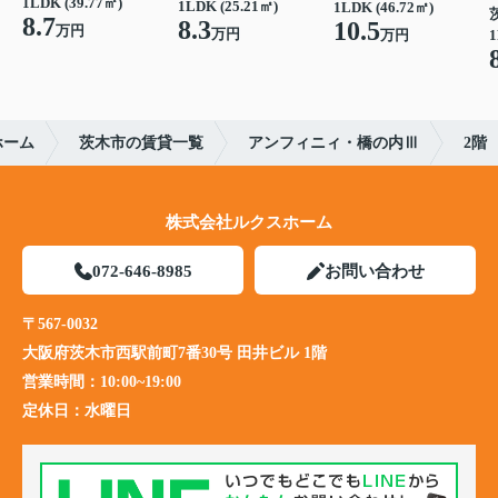
1LDK (39.77㎡)
1LDK (25.21㎡)
1LDK (46.72㎡)
8.7
8.3
10.5
万円
万円
1
万円
ホーム
茨木市の賃貸一覧
アンフィニィ・橋の内Ⅲ
2階
株式会社ルクスホーム
072-646-8985
お問い合わせ
〒567-0032
大阪府茨木市西駅前町7番30号 田井ビル 1階
営業時間：
10:00~19:00
定休日：
水曜日