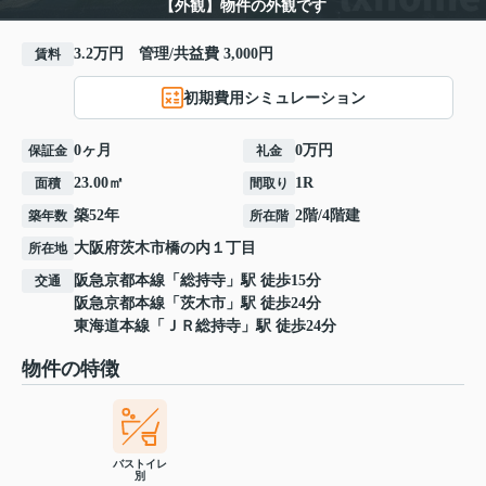
【外観】物件の外観です
3.2万円 管理/共益費 3,000円
賃料
初期費用シミュレーション
0ヶ月
0万円
保証金
礼金
23.00㎡
1R
面積
間取り
築52年
2階/4階建
築年数
所在階
大阪府
茨木市
橋の内
１丁目
所在地
阪急京都本線
「
総持寺
」駅 徒歩15分
交通
阪急京都本線
「
茨木市
」駅 徒歩24分
東海道本線
「
ＪＲ総持寺
」駅 徒歩24分
物件の特徴
バストイレ
別