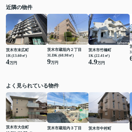
近隣の物件
茨木市蔵垣内２丁目
茨木市末広町
茨木市竹橋町
3
3LDK (68.98㎡)
1R (13.60㎡)
1K (22.41㎡)
9
4
4.9
万円
万円
万円
よく見られている物件
茨木市大住町
茨木市蔵垣内３丁目
茨木市中村町