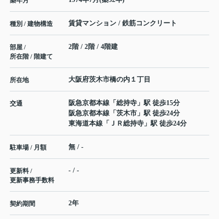
築年月
賃貸マンション / 鉄筋コンクリート
種別 / 建物構造
2階 / 2階 / 4階建
部屋 /
所在階 / 階建て
大阪府
茨木市
橋の内
１丁目
所在地
阪急京都本線
「
総持寺
」駅 徒歩15分
交通
阪急京都本線
「
茨木市
」駅 徒歩24分
東海道本線
「
ＪＲ総持寺
」駅 徒歩24分
無 / -
駐車場 / 月額
- / -
更新料 /
更新事務手数料
2年
契約期間