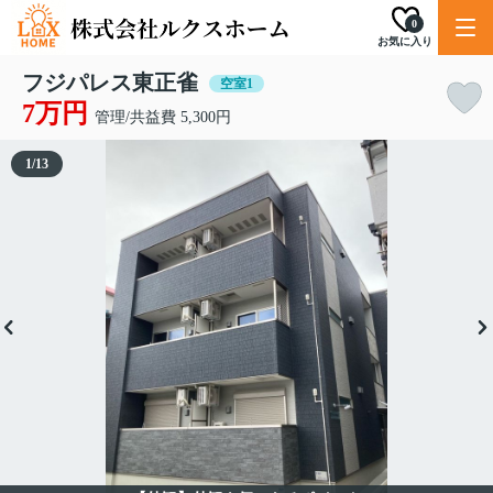
0
お気に入り
フジパレス東正雀
空室1
7万円
管理/共益費 5,300円
1
/
13