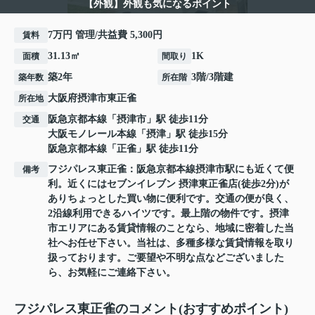
【外観】外観も気になるポイント
7万円 管理/共益費 5,300円
賃料
31.13㎡
1K
面積
間取り
築2年
3階/3階建
築年数
所在階
大阪府
摂津市
東正雀
所在地
阪急京都本線
「
摂津市
」駅 徒歩11分
交通
大阪モノレール本線
「
摂津
」駅 徒歩15分
阪急京都本線
「
正雀
」駅 徒歩11分
フジパレス東正雀：阪急京都本線摂津市駅にも近くて便
備考
利。近くにはセブンイレブン 摂津東正雀店(徒歩2分)が
ありちょっとした買い物に便利です。交通の便が良く、
2沿線利用できるハイツです。最上階の物件です。摂津
市エリアにある賃貸情報のことなら、地域に密着した当
社へお任せ下さい。当社は、多種多様な賃貸情報を取り
扱っております。ご要望や不明な点などございました
ら、お気軽にご連絡下さい。
フジパレス東正雀のコメント(おすすめポイント)