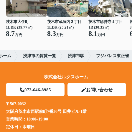
茨木市大住町
茨木市蔵垣内３丁目
茨木市総持寺１丁目
1LDK (39.77㎡)
1LDK (25.21㎡)
1R (30.35㎡)
3
8.7
8.3
8.1
万円
万円
万円
ホーム
摂津市の賃貸一覧
摂津市駅
フジパレス東正雀
株式会社ルクスホーム
072-646-8985
お問い合わせ
〒567-0032
大阪府茨木市西駅前町7番30号 田井ビル 1階
営業時間：
10:00~19:00
定休日：
水曜日