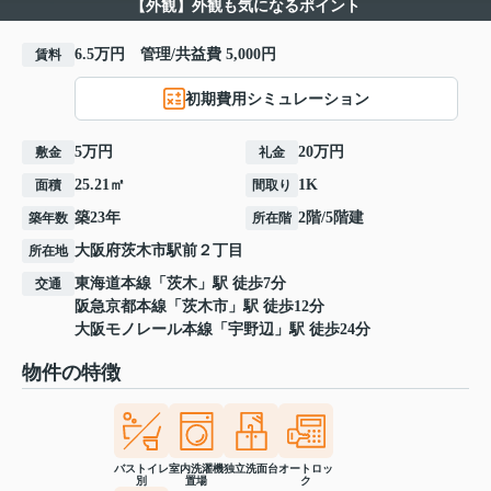
【外観】外観も気になるポイント
6.5万円 管理/共益費 5,000円
賃料
初期費用シミュレーション
5万円
20万円
敷金
礼金
25.21㎡
1K
面積
間取り
築23年
2階/5階建
築年数
所在階
大阪府
茨木市
駅前
２丁目
所在地
東海道本線
「
茨木
」駅 徒歩7分
交通
阪急京都本線
「
茨木市
」駅 徒歩12分
大阪モノレール本線
「
宇野辺
」駅 徒歩24分
物件の特徴
バストイレ
室内洗濯機
独立洗面台
オートロッ
別
置場
ク