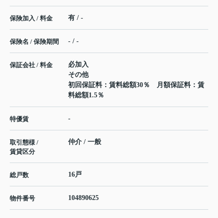
有 / -
保険加入 / 料金
- / -
保険名 / 保険期間
必加入
保証会社 / 料金
その他
初回保証料：賃料総額30％ 月額保証料：賃
料総額1.5％
-
特優賃
仲介 / 一般
取引態様 /
賃貸区分
16戸
総戸数
104890625
物件番号