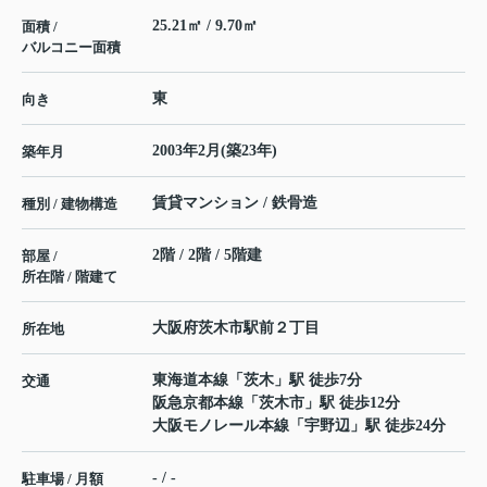
25.21㎡ / 9.70㎡
面積 /
バルコニー面積
東
向き
2003年2月(築23年)
築年月
賃貸マンション / 鉄骨造
種別 / 建物構造
2階 / 2階 / 5階建
部屋 /
所在階 / 階建て
大阪府
茨木市
駅前
２丁目
所在地
東海道本線
「
茨木
」駅 徒歩7分
交通
阪急京都本線
「
茨木市
」駅 徒歩12分
大阪モノレール本線
「
宇野辺
」駅 徒歩24分
- / -
駐車場 / 月額