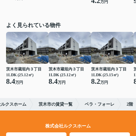
4.2
万円
よく見られている物件
茨木市蔵垣内３丁目
茨木市蔵垣内３丁目
茨木市蔵垣内３丁目
1LDK (25.12㎡)
1LDK (25.12㎡)
1LDK (25.15㎡)
1
8.4
8.4
8.2
万円
万円
万円
社ルクスホーム
茨木市の賃貸一覧
ベラ・フォーレ
2階
株式会社ルクスホーム