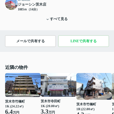
ジョーシン茨木店
1085ｍ（14分）
すべて見る
メールで共有する
LINEで共有する
近隣の物件
茨木市寺田町
茨木市竹橋町
茨木市竹橋町
1K (20.00㎡)
1K (24.22㎡)
1R (22.00㎡)
1
3.3
6.4
万円
万円