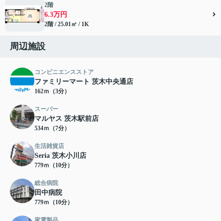
2階
6.3万円
2階 / 25.01㎡ / 1K
周辺施設
コンビニエンスストア
ファミリーマート 茨木中央通店
162ｍ（3分）
スーパー
マルヤス 茨木駅前店
534ｍ（7分）
生活雑貨店
Seria 茨木小川店
779ｍ（10分）
総合病院
田中病院
779ｍ（10分）
家電製品