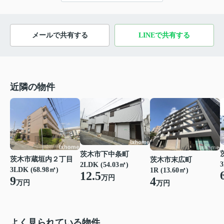
メールで共有する
LINEで共有する
近隣の物件
茨木市下中条町
茨木市蔵垣内２丁目
茨木市末広町
3
2LDK (54.03㎡)
3LDK (68.98㎡)
1R (13.60㎡)
12.5
万円
9
4
万円
万円
よく見られている物件