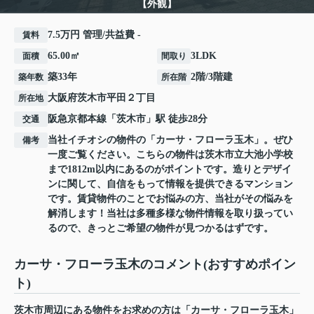
【外観】
7.5万円 管理/共益費 -
賃料
65.00㎡
3LDK
面積
間取り
築33年
2階/3階建
築年数
所在階
大阪府
茨木市
平田
２丁目
所在地
阪急京都本線
「
茨木市
」駅 徒歩28分
交通
当社イチオシの物件の「カーサ・フローラ玉木」。ぜひ
備考
一度ご覧ください。こちらの物件は茨木市立大池小学校
まで1812m以内にあるのがポイントです。造りとデザイ
ンに関して、自信をもって情報を提供できるマンション
です。賃貸物件のことでお悩みの方、当社がその悩みを
解消します！当社は多種多様な物件情報を取り扱ってい
るので、きっとご希望の物件が見つかるはずです。
カーサ・フローラ玉木のコメント(おすすめポイン
ト)
茨木市周辺にある物件をお求めの方は「カーサ・フローラ玉木」