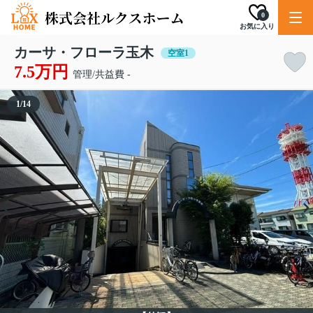
0
お気に入り
カーサ・フローラ玉木
空室1
7.5万円
管理/共益費 -
1
/
14