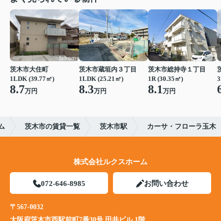
茨木市大住町
茨木市蔵垣内３丁目
茨木市総持寺１丁目
1LDK (39.77㎡)
1LDK (25.21㎡)
1R (30.35㎡)
3
8.7
8.3
8.1
万円
万円
万円
ム
茨木市の賃貸一覧
茨木市駅
カーサ・フローラ玉木
株式会社ルクスホーム
072-646-8985
お問い合わせ
〒567-0032
大阪府茨木市西駅前町7番30号 田井ビル 1階