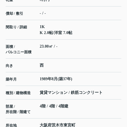
- / -
償却 / 敷引
1K
間取り / 詳細
K 2.0帖
/
洋室 7.0帖
23.00㎡ / -
面積 /
バルコニー面積
西
向き
1989年8月(築37年)
築年月
賃貸マンション / 鉄筋コンクリート
種別 / 建物構造
4階 / 4階 / 4階建
部屋 /
所在階 / 階建て
大阪府
茨木市
東宮町
所在地