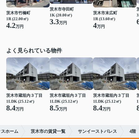
茨木市寺田町
茨木市竹橋町
茨木市末広町
1K (20.00㎡)
3
1R (22.00㎡)
1R (13.60㎡)
3.3
万円
4.2
4
万円
万円
よく見られている物件
茨木市蔵垣内３丁目
茨木市蔵垣内３丁目
茨木市蔵垣内３丁目
1LDK (25.12㎡)
1LDK (25.12㎡)
1LDK (25.12㎡)
1
8.4
8.5
8.4
万円
万円
万円
クスホーム
茨木市の賃貸一覧
サンイーストパレス
4階