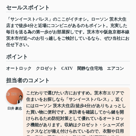
セールスポイント
「サンイーストパレス」のここがイチオシ。ローソン 茨木大住
店まで徒歩4分と近場にコンビニがあるのもポイント。充実した
毎日を送る為の第一歩がお部屋探しです。茨木市や阪急京都本線
茨木市付近へのお引っ越しをご検討しているなら、ぜひ当社にお
任せ下さい。
ポイント
オートロック
クロゼット
CATV
閑静な住宅地
エアコン
担当者のコメント
こだわりで選びたい方におすすめ。茨木市エリアで
住まいをお探しなら「サンイーストパレス」。近く
にはローソン 茨木大住店(徒歩4分)がありちょっとし
臼井 豪志
た買い物に便利です。来訪者を確認してから鍵を開
けられるため防犯対策として優れているオートロッ
ク機能があります。収納はクロゼット・シューズボ
ックスなどが備え付けられているので、衣類や日用