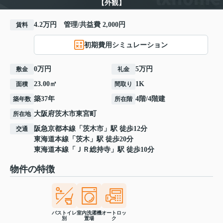
【外観】
4.2万円 管理/共益費 2,000円
賃料
初期費用シミュレーション
0万円
5万円
敷金
礼金
23.00㎡
1K
面積
間取り
築37年
4階/4階建
築年数
所在階
大阪府
茨木市
東宮町
所在地
阪急京都本線
「
茨木市
」駅 徒歩12分
交通
東海道本線
「
茨木
」駅 徒歩20分
東海道本線
「
ＪＲ総持寺
」駅 徒歩10分
物件の特徴
バストイレ
室内洗濯機
オートロッ
別
置場
ク