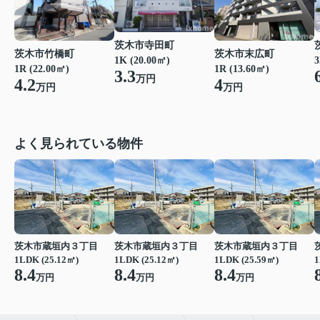
茨木市寺田町
茨木市竹橋町
茨木市末広町
1K (20.00㎡)
3
1R (22.00㎡)
1R (13.60㎡)
3.3
万円
4.2
4
万円
万円
よく見られている物件
茨木市蔵垣内３丁目
茨木市蔵垣内３丁目
茨木市蔵垣内３丁目
1LDK (25.12㎡)
1LDK (25.12㎡)
1LDK (25.59㎡)
1
8.4
8.4
8.4
万円
万円
万円