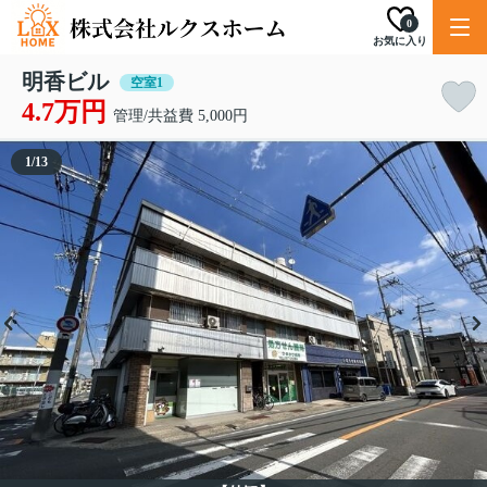
0
お気に入り
明香ビル
空室1
4.7万円
管理/共益費 5,000円
1
/
13