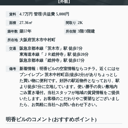
【外観】
4.7万円 管理/共益費 5,000円
賃料
27.36㎡
2K
面積
間取り
築57年
3階/3階建
築年数
所在階
大阪府
茨木市
中村町
所在地
阪急京都本線
「
茨木市
」駅 徒歩7分
交通
東海道本線
「
ＪＲ総持寺
」駅 徒歩20分
阪急京都本線
「
総持寺
」駅 徒歩17分
新着情報：明香ビルの空室情報ならコチラ。近くにはセ
備考
ブンイレブン 茨木中村町店(徒歩2分)がありちょっとし
た買い物に便利です。好評の駅近物件となっており、駅
より徒歩7分に立地しています。使い勝手の良い敷地内
ごみ置き場付。当社スタッフが地域の賃貸情報をご提供
いたします。お客様のこだわりやご要望などございまし
たら、お気軽に当社へお問い合わせ下さい。
明香ビルのコメント(おすすめポイント)