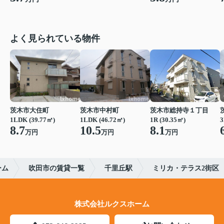
よく見られている物件
茨木市大住町
茨木市中村町
茨木市総持寺１丁目
1LDK (39.77㎡)
1LDK (46.72㎡)
1R (30.35㎡)
3
8.7
10.5
8.1
万円
万円
万円
ーム
吹田市の賃貸一覧
千里丘駅
ミリカ・テラス2街区
株式会社ルクスホーム