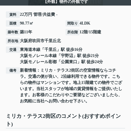
【外観】物件の外観です
22万円 管理/共益費 -
賃料
90.77㎡
4LDK
面積
間取り
築11年
12階/15階建
築年数
所在階
大阪府
吹田市
千里丘北
所在地
東海道本線
「
千里丘
」駅 徒歩16分
交通
大阪モノレール本線
「
宇野辺
」駅 徒歩21分
大阪モノレール彩都
「
公園東口
」駅 徒歩24分
新着情報：ミリカ・テラス2街区の空室情報ならコチ
備考
ラ。交通の便が良い、2沿線利用できる物件です。こち
らの物件はマンションです。地上15階建ての物件でござ
います。当社スタッフが地域の賃貸情報をご提供いたし
ます。お客様のこだわりやご要望などございましたら、
お気軽に当社へお問い合わせ下さい。
ミリカ・テラス2街区のコメント(おすすめポイン
ト)