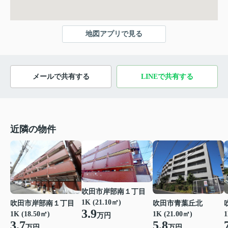
地図アプリで見る
メールで共有する
LINEで共有する
近隣の物件
吹田市岸部南１丁目
1K (21.10㎡)
吹田市岸部南１丁目
吹田市青葉丘北
3.9
1K (18.50㎡)
1K (21.00㎡)
1
万円
3.7
5.8
万円
万円