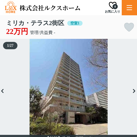
0
お気に入り
ミリカ・テラス2街区
空室1
22万円
管理/共益費 -
1
/
27