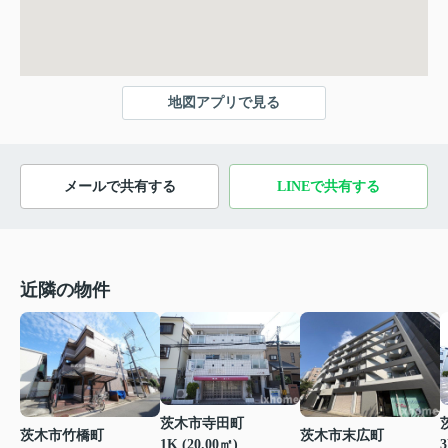
地図アプリで見る
メールで共有する
LINEで共有する
近隣の物件
茨木市寺田町
茨木市竹橋町
茨木市末広町
1K (20.00㎡)
3