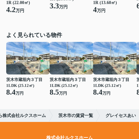
1R (22.00㎡)
1R (13.60㎡)
3.3
万円
4.2
4
万円
万円
よく見られている物件
茨木市蔵垣内３丁目
茨木市蔵垣内３丁目
茨木市蔵垣内３丁目
1LDK (25.12㎡)
1LDK (25.12㎡)
1LDK (25.12㎡)
1
8.4
8.5
8.4
万円
万円
万円
ら株式会社ルクスホーム
茨木市の賃貸一覧
グレイセスあい
株式会社ルクスホーム