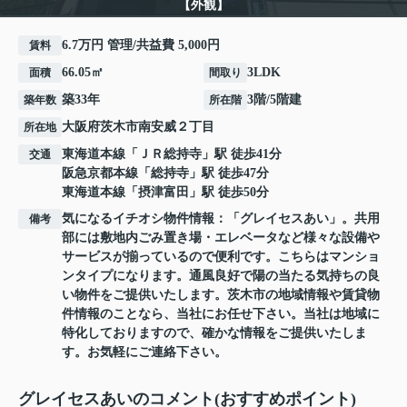
【外観】
6.7万円 管理/共益費 5,000円
賃料
66.05㎡
3LDK
面積
間取り
築33年
3階/5階建
築年数
所在階
大阪府
茨木市
南安威
２丁目
所在地
東海道本線
「
ＪＲ総持寺
」駅 徒歩41分
交通
阪急京都本線
「
総持寺
」駅 徒歩47分
東海道本線
「
摂津富田
」駅 徒歩50分
気になるイチオシ物件情報：「グレイセスあい」。共用
備考
部には敷地内ごみ置き場・エレベータなど様々な設備や
サービスが揃っているので便利です。こちらはマンショ
ンタイプになります。通風良好で陽の当たる気持ちの良
い物件をご提供いたします。茨木市の地域情報や賃貸物
件情報のことなら、当社にお任せ下さい。当社は地域に
特化しておりますので、確かな情報をご提供いたしま
す。お気軽にご連絡下さい。
グレイセスあいのコメント(おすすめポイント)