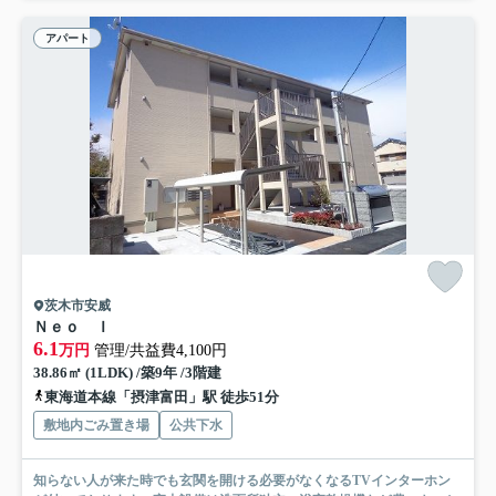
アパート
茨木市安威
Ｎｅｏ Ｉ
6.1
万円
管理/共益費4,100円
38.86㎡ (1LDK) /築9年 /3階建
東海道本線「摂津富田」駅 徒歩51分
敷地内ごみ置き場
公共下水
知らない人が来た時でも玄関を開ける必要がなくなるTVインターホン