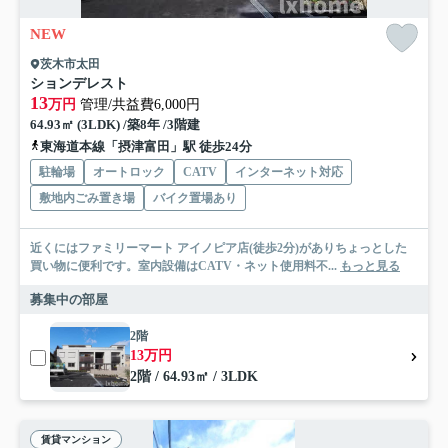
NEW
茨木市太田
ションデレスト
13
万円
管理/共益費6,000円
64.93㎡ (3LDK) /築8年 /3階建
東海道本線「摂津富田」駅 徒歩24分
駐輪場
オートロック
CATV
インターネット対応
敷地内ごみ置き場
バイク置場あり
近くにはファミリーマート アイノピア店(徒歩2分)がありちょっとした
買い物に便利です。室内設備はCATV・ネット使用料不...
もっと見る
募集中の部屋
2階
13万円
2階 / 64.93㎡ / 3LDK
賃貸マンション