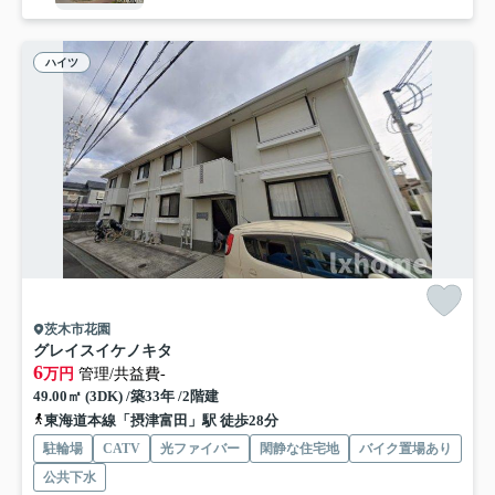
ハイツ
茨木市花園
グレイスイケノキタ
6
万円
管理/共益費-
49.00㎡ (3DK) /築33年 /2階建
東海道本線「摂津富田」駅 徒歩28分
駐輪場
CATV
光ファイバー
閑静な住宅地
バイク置場あり
公共下水