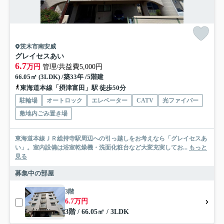
茨木市南安威
グレイセスあい
6.7
万円
管理/共益費5,000円
66.05㎡ (3LDK) /築33年 /5階建
東海道本線「摂津富田」駅 徒歩50分
駐輪場
オートロック
エレベーター
CATV
光ファイバー
敷地内ごみ置き場
東海道本線ＪＲ総持寺駅周辺への引っ越しをお考えなら「グレイセスあ
い」。室内設備は浴室乾燥機・洗面化粧台など大変充実してお...
もっと
見る
募集中の部屋
3階
6.7万円
3階 / 66.05㎡ / 3LDK