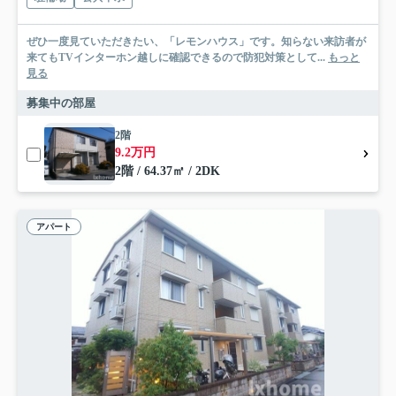
ぜひ一度見ていただきたい、「レモンハウス」です。知らない来訪者が
来てもTVインターホン越しに確認できるので防犯対策として...
もっと
見る
募集中の部屋
2階
9.2万円
2階 / 64.37㎡ / 2DK
アパート