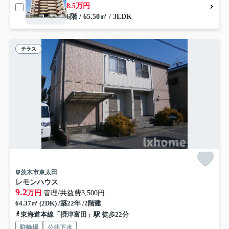
8.5万円
6階 / 65.50㎡ / 3LDK
テラス
茨木市東太田
レモンハウス
9.2
万円
管理/共益費3,500円
64.37㎡ (2DK) /築22年 /2階建
東海道本線「摂津富田」駅 徒歩22分
駐輪場
公共下水