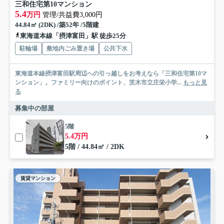
三和住宅第10マンション
5.4
万円
管理/共益費3,000円
44.84㎡ (2DK) /築52年 /5階建
東海道本線「摂津富田」駅 徒歩25分
駐輪場
敷地内ごみ置き場
公共下水
東海道本線摂津富田駅周辺への引っ越しをお考えなら「三和住宅第10マ
ンション」。ファミリー向けのポイント、茨木市立庄栄小学...
もっと見
る
募集中の部屋
5階
5.4万円
5階 / 44.84㎡ / 2DK
賃貸マンション