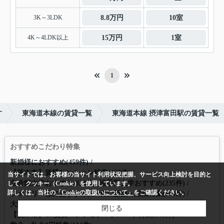
3K～3LDK
8.8万円
10室
4K～4LDK以上
15万円
1室
1
す
東海道本線の賃貸一覧
東海道本線 摂津富田駅の賃貸一覧
おすすめこだわり特集
新婚様におすすめ(459件)
【茨木市】賃貸マンション特集(427件)
当サイトでは、お客様の当サイト利用状況把握、サービス向上検討を目的と
立命館大学おすすめ(324件)
追手門大学おすすめ(235件)
して、クッキー（Cookie）を使用しています。
詳しくは、当社の
「Cookieの取扱いについて」
をご確認ください。
ファミリー様におすすめ(194件)
新築・築浅特集(190件)
大阪大学おすすめ(169件)
大阪学院大学おすすめ(157件)
閉じる
【茨木市】1K賃貸マンション・アパート特集(141件)