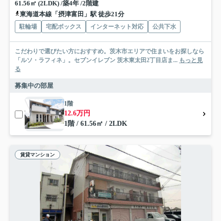
61.56㎡ (2LDK) /築4年 /2階建
東海道本線「摂津富田」駅 徒歩21分
駐輪場
宅配ボックス
インターネット対応
公共下水
こだわりで選びたい方におすすめ。茨木市エリアで住まいをお探しなら
「ルソ・ラフィネ」。セブンイレブン 茨木東太田2丁目店ま...
もっと見
る
募集中の部屋
1階
12.6万円
1階 / 61.56㎡ / 2LDK
賃貸マンション