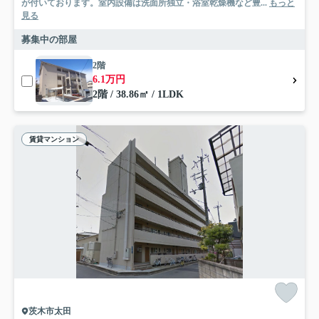
が付いております。室内設備は洗面所独立・浴室乾燥機など豊...
もっと
見る
募集中の部屋
2階
6.1万円
2階 / 38.86㎡ / 1LDK
賃貸マンション
茨木市太田