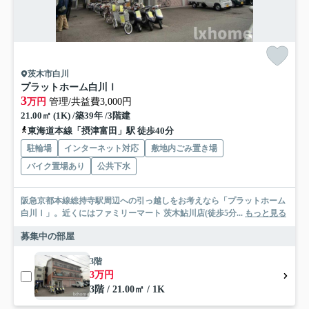
茨木市白川
プラットホーム白川Ⅰ
3
万円
管理/共益費3,000円
21.00㎡ (1K) /築39年 /3階建
東海道本線「摂津富田」駅 徒歩40分
駐輪場
インターネット対応
敷地内ごみ置き場
バイク置場あり
公共下水
阪急京都本線総持寺駅周辺への引っ越しをお考えなら「プラットホーム
白川Ⅰ」。近くにはファミリーマート 茨木鮎川店(徒歩5分...
もっと見る
募集中の部屋
3階
3万円
3階 / 21.00㎡ / 1K