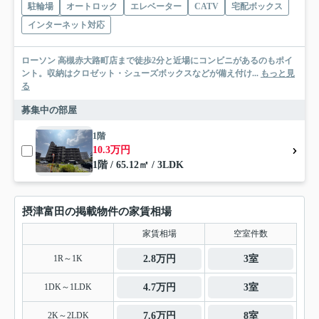
駐輪場
オートロック
エレベーター
CATV
宅配ボックス
インターネット対応
ローソン 高槻赤大路町店まで徒歩2分と近場にコンビニがあるのもポイ
ント。収納はクロゼット・シューズボックスなどが備え付け...
もっと見
る
募集中の部屋
1階
10.3万円
1階 / 65.12㎡ / 3LDK
摂津富田の掲載物件の家賃相場
家賃相場
空室件数
1R～1K
2.8万円
3室
1DK～1LDK
4.7万円
3室
2K～2LDK
7.6万円
8室