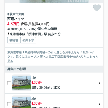
茨木市太田
西畑ハイツ
4.3
万円
管理/共益費4,000円
30.00㎡ (1DK～2DK) /築50年 /2階建
東海道本線「摂津富田」駅 徒歩25分
駐輪場
公共下水
東海道本線ＪＲ総持寺駅周辺への引っ越しをお考えなら「西畑ハイ
ツ」。近くにはローソン 茨木太田二丁目店(徒歩3分)がありち...
もっと
見る
募集中の部屋
1階
4.3万円
1階 / 30.00㎡ / 1DK
2階
4.3万円