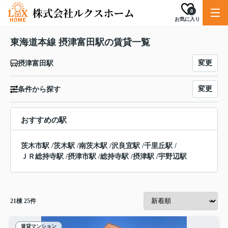
0
お気に入り
東海道本線 摂津富田駅の賃貸一覧
変更
摂津富田駅
変更
条件から探す
おすすめの駅
茨木市駅
/
茨木駅
/
南茨木駅
/
沢良宜駅
/
千里丘駅
/
ＪＲ総持寺駅
/
摂津市駅
/
総持寺駅
/
摂津駅
/
宇野辺駅
21
棟
25
件
賃貸マンション