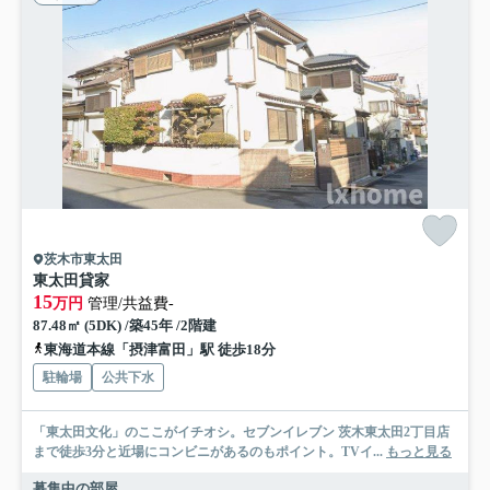
茨木市東太田
東太田貸家
15
万円
管理/共益費-
87.48㎡ (5DK) /築45年 /2階建
東海道本線「摂津富田」駅 徒歩18分
駐輪場
公共下水
「東太田文化」のここがイチオシ。セブンイレブン 茨木東太田2丁目店
まで徒歩3分と近場にコンビニがあるのもポイント。TVイ...
もっと見る
募集中の部屋