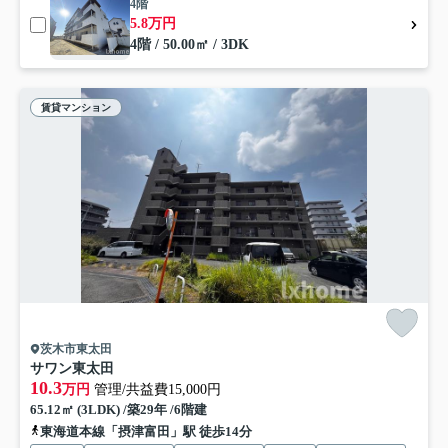
4階
5.8万円
4階 / 50.00㎡ / 3DK
賃貸マンション
茨木市東太田
サワン東太田
10.3
万円
管理/共益費15,000円
65.12㎡ (3LDK) /築29年 /6階建
東海道本線「摂津富田」駅 徒歩14分