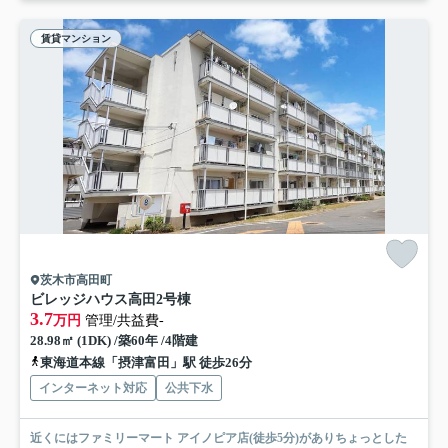
賃貸マンション
茨木市高田町
ビレッジハウス高田2号棟
3.7
万円
管理/共益費-
28.98㎡ (1DK) /築60年 /4階建
東海道本線「摂津富田」駅 徒歩26分
インターネット対応
公共下水
近くにはファミリーマート アイノピア店(徒歩5分)がありちょっとした