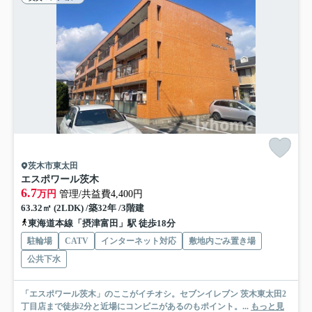
茨木市東太田
エスポワール茨木
6.7
万円
管理/共益費4,400円
63.32㎡ (2LDK) /築32年 /3階建
東海道本線「摂津富田」駅 徒歩18分
駐輪場
CATV
インターネット対応
敷地内ごみ置き場
公共下水
「エスポワール茨木」のここがイチオシ。セブンイレブン 茨木東太田2
丁目店まで徒歩2分と近場にコンビニがあるのもポイント。...
もっと見