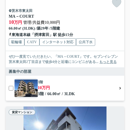
茨木市東太田
MA－COURT
10
万円
管理/共益費10,000円
66.00㎡ (3LDK) /築29年 /5階建
東海道本線「摂津富田」駅 徒歩15分
駐輪場
CATV
インターネット対応
公共下水
ぜひ一度見ていただきたい、「MA－COURT」です。セブンイレブン
茨木東太田2丁目店まで徒歩4分と近場にコンビニがある...
もっと見る
募集中の部屋
3階
10万円
3階 / 66.00㎡ / 3LDK
賃貸マンション