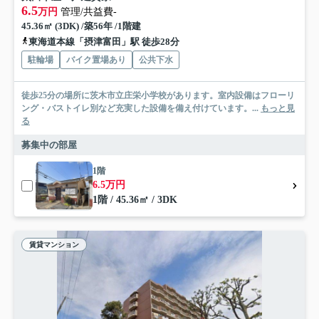
6.5
万円
管理/共益費-
45.36㎡ (3DK) /築56年 /1階建
東海道本線「摂津富田」駅 徒歩28分
駐輪場
バイク置場あり
公共下水
徒歩25分の場所に茨木市立庄栄小学校があります。室内設備はフローリ
ング・バストイレ別など充実した設備を備え付けています。...
もっと見
る
募集中の部屋
1階
6.5万円
1階 / 45.36㎡ / 3DK
賃貸マンション