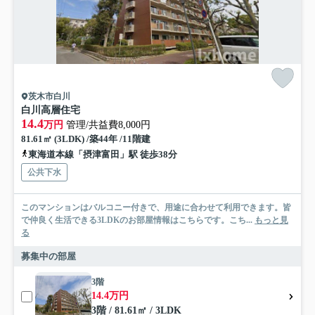
茨木市白川
白川高層住宅
14.4
万円
管理/共益費8,000円
81.61㎡ (3LDK) /築44年 /11階建
東海道本線「摂津富田」駅 徒歩38分
公共下水
このマンションはバルコニー付きで、用途に合わせて利用できます。皆
で仲良く生活できる3LDKのお部屋情報はこちらです。こち...
もっと見
る
募集中の部屋
3階
14.4万円
3階 / 81.61㎡ / 3LDK