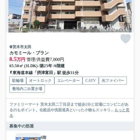
茨木市太田
カモミール・ブラン
8.5
万円
管理/共益費7,000円
65.50㎡ (3LDK) /築25年 /6階建
東海道本線「摂津富田」駅 徒歩31分
駐輪場
オートロック
エレベーター
CATV
光ファイバー
敷地内ごみ置き場
ファミリーマート 茨木太田二丁目店まで徒歩2分と近場にコンビニがあ
るのもポイント。化粧品や洗面道具といった小物もスッキリ...
もっと見
る
募集中の部屋
6階