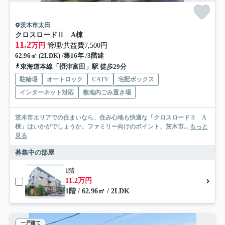
茨木市太田
クロスロードⅡ A棟
11.2
万円
管理/共益費7,500円
62.96㎡ (2LDK) /築16年 /3階建
東海道本線「摂津富田」駅 徒歩29分
駐輪場
オートロック
CATV
宅配ボックス
インターネット対応
敷地内ごみ置き場
茨木市エリアでの住まいなら、住み心地も快適な「クロスロードⅡ A
棟」はいかがでしょうか。ファミリー向けのポイント、茨木市...
もっと
見る
募集中の部屋
1階
11.2万円
1階 / 62.96㎡ / 2LDK
一戸建て