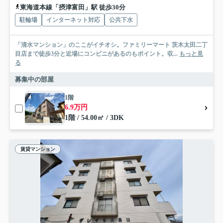
東海道本線「摂津富田」駅 徒歩30分
駐輪場
インターネット対応
公共下水
「清水マンション」のここがイチオシ。ファミリーマート 茨木太田二丁
目店まで徒歩3分と近場にコンビニがあるのもポイント。収...
もっと見
る
募集中の部屋
1階
6.9万円
1階 / 54.00㎡ / 3DK
賃貸マンション