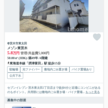
茨木市東太田
メゾン東茨木
5.8
万円
管理/共益費5,000円
50.00㎡ (3DK) /築49年 /4階建
東海道本線「摂津富田」駅 徒歩15分
駐輪場
光ファイバー
敷地内ごみ置き場
バイク置場あり
公共下水
セブンイレブン 茨木東太田2丁目店まで徒歩6分と近場にコンビニがある
のもポイント。共用部には敷地内ごみ置き場・バイク置場...
もっと見る
募集中の部屋