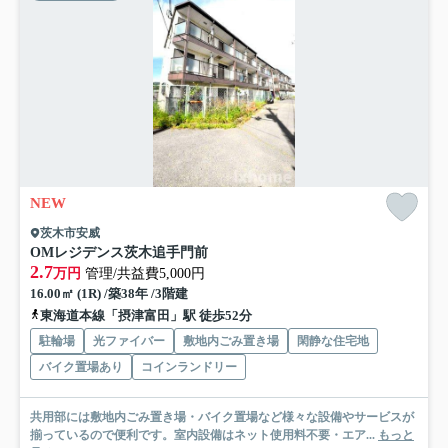
NEW
茨木市安威
OMレジデンス茨木追手門前
2.7
万円
管理/共益費5,000円
16.00㎡ (1R) /築38年 /3階建
東海道本線「摂津富田」駅 徒歩52分
駐輪場
光ファイバー
敷地内ごみ置き場
閑静な住宅地
バイク置場あり
コインランドリー
共用部には敷地内ごみ置き場・バイク置場など様々な設備やサービスが
揃っているので便利です。室内設備はネット使用料不要・エア...
もっと