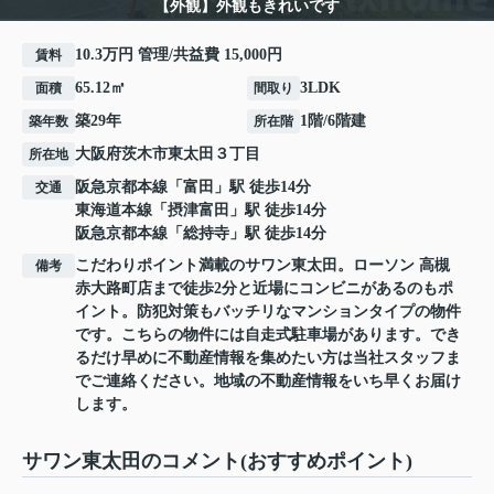
【外観】外観もきれいです
10.3万円 管理/共益費 15,000円
賃料
65.12㎡
3LDK
面積
間取り
築29年
1階/6階建
築年数
所在階
大阪府
茨木市
東太田
３丁目
所在地
阪急京都本線
「
富田
」駅 徒歩14分
交通
東海道本線
「
摂津富田
」駅 徒歩14分
阪急京都本線
「
総持寺
」駅 徒歩14分
こだわりポイント満載のサワン東太田。ローソン 高槻
備考
赤大路町店まで徒歩2分と近場にコンビニがあるのもポ
イント。防犯対策もバッチリなマンションタイプの物件
です。こちらの物件には自走式駐車場があります。でき
るだけ早めに不動産情報を集めたい方は当社スタッフま
でご連絡ください。地域の不動産情報をいち早くお届け
します。
サワン東太田のコメント(おすすめポイント)