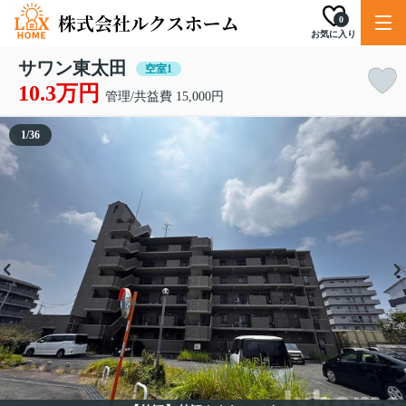
0
お気に入り
サワン東太田
空室1
10.3万円
管理/共益費 15,000円
1
/
36