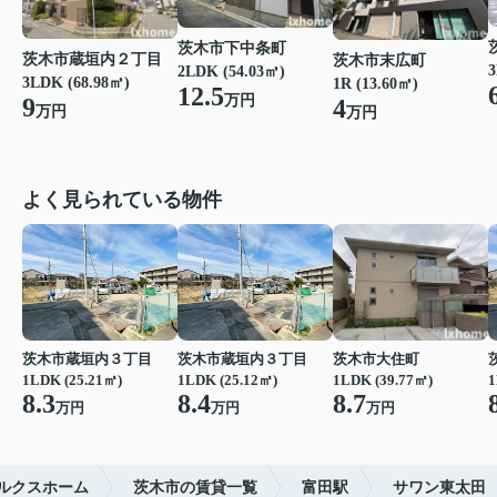
茨木市下中条町
茨木市蔵垣内２丁目
茨木市末広町
3
2LDK (54.03㎡)
3LDK (68.98㎡)
1R (13.60㎡)
12.5
万円
9
4
万円
万円
よく見られている物件
茨木市蔵垣内３丁目
茨木市蔵垣内３丁目
茨木市大住町
1LDK (25.21㎡)
1LDK (25.12㎡)
1LDK (39.77㎡)
1
8.3
8.4
8.7
万円
万円
万円
ルクスホーム
茨木市の賃貸一覧
富田駅
サワン東太田