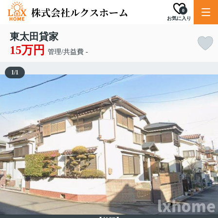
0
お気に入り
東太田貸家
15万円
管理/共益費 -
1
/
1