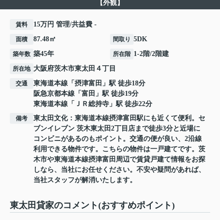
【外観】
15万円 管理/共益費 -
賃料
87.48㎡
5DK
面積
間取り
築45年
1-2階/2階建
築年数
所在階
大阪府
茨木市
東太田
４丁目
所在地
東海道本線
「
摂津富田
」駅 徒歩18分
交通
阪急京都本線
「
富田
」駅 徒歩19分
東海道本線
「
ＪＲ総持寺
」駅 徒歩22分
東太田文化：東海道本線摂津富田駅にも近くて便利。セ
備考
ブンイレブン 茨木東太田2丁目店まで徒歩3分と近場に
コンビニがあるのもポイント。交通の便が良い、2沿線
利用できる物件です。こちらの物件は一戸建てです。茨
木市や東海道本線摂津富田周辺で賃貸戸建て情報をお探
しなら、当社にお任せください。不安や疑問があれば、
当社スタッフが解消いたします。
東太田貸家のコメント(おすすめポイント)