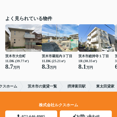
よく見られている物件
茨木市大住町
茨木市蔵垣内３丁目
茨木市総持寺１丁目
1LDK (39.77㎡)
1LDK (25.21㎡)
1R (30.35㎡)
3
8.7
8.3
8.1
万円
万円
万円
クスホーム
茨木市の賃貸一覧
摂津富田駅
東太田貸家
株式会社ルクスホーム
072-646-8985
お問い合わせ