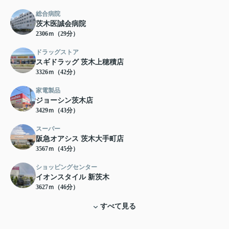
総合病院
茨木医誠会病院
2306ｍ（29分）
ドラッグストア
スギドラッグ 茨木上穂積店
3326ｍ（42分）
家電製品
ジョーシン茨木店
3429ｍ（43分）
スーパー
阪急オアシス 茨木大手町店
3567ｍ（45分）
ショッピングセンター
イオンスタイル 新茨木
3627ｍ（46分）
すべて見る