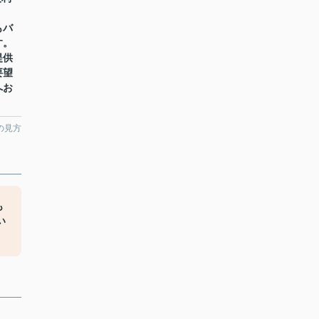
もバ
す。
提供
要望
へお
の見方
も
い