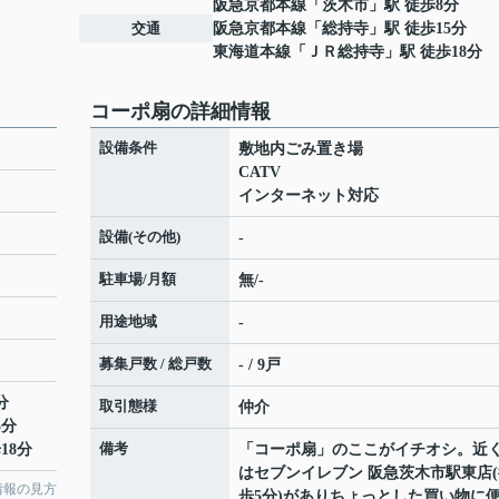
阪急京都本線
「
茨木市
」駅 徒歩8分
交通
阪急京都本線
「
総持寺
」駅 徒歩15分
東海道本線
「
ＪＲ総持寺
」駅 徒歩18分
コーポ扇の詳細情報
設備条件
敷地内ごみ置き場
CATV
インターネット対応
設備(その他)
-
駐車場/月額
無/-
用途地域
-
募集戸数 / 総戸数
- / 9戸
分
取引態様
仲介
5分
備考
18分
「コーポ扇」のここがイチオシ。近
はセブンイレブン 阪急茨木市駅東店(
情報の見方
歩5分)がありちょっとした買い物に