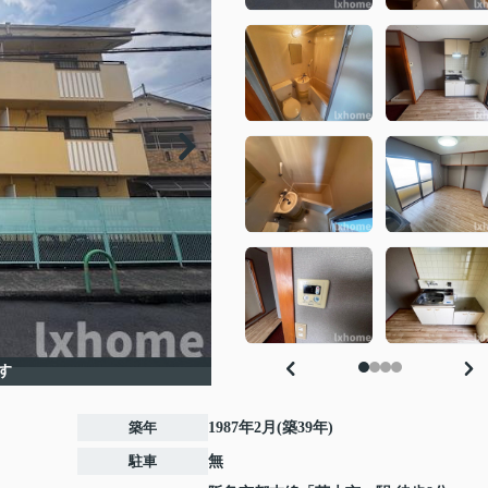
す
築年
1987年2月(築39年)
駐車
無