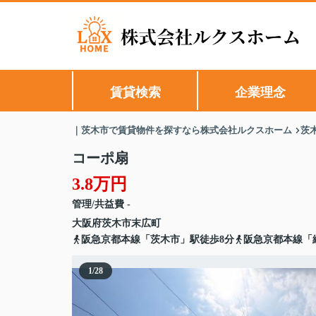
賃貸検索
企業理念
｜茨木市で賃貸物件を探すなら株式会社ルクスホーム
茨
コーポ扇
3.8万円
管理/共益費 -
大阪府
茨木市
末広町
阪急京都本線「茨木市」駅徒歩8分
阪急京都本線「
1
/
28