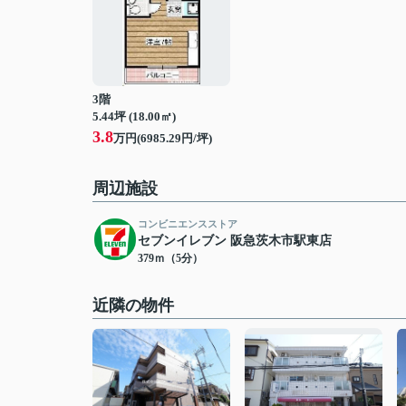
3階
5.44坪 (18.00㎡)
3.8
万円(6985.29円/坪)
周辺施設
コンビニエンスストア
セブンイレブン 阪急茨木市駅東店
379ｍ（5分）
近隣の物件