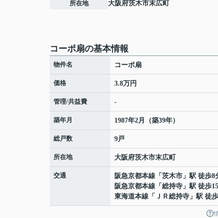
所在地
大阪府
茨木市
末広町
コーポ扇の基本情報
物件名
コーポ扇
価格
3.8万円
管理/共益費
-
築年月
1987年2月（築39年）
総戸数
9戸
所在地
大阪府
茨木市
末広町
交通
阪急京都本線
「
茨木市
」駅 徒歩8
阪急京都本線
「
総持寺
」駅 徒歩1
東海道本線
「
ＪＲ総持寺
」駅 徒歩