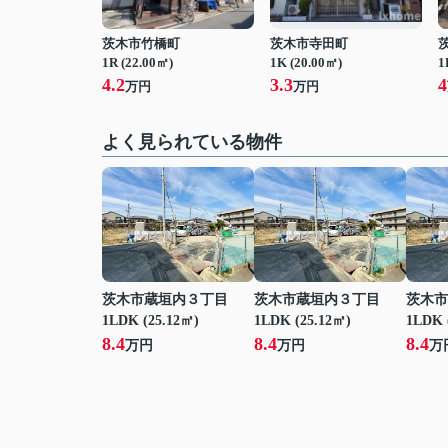
茨木市竹橋町
茨木市寺田町
1R (22.00㎡)
1K (20.00㎡)
1
4.2
3.3
4
万円
万円
よく見られている物件
茨木市蔵垣内３丁目
茨木市蔵垣内３丁目
茨木市
1LDK (25.12㎡)
1LDK (25.12㎡)
1LDK 
8.4
8.4
8.4
万円
万円
万