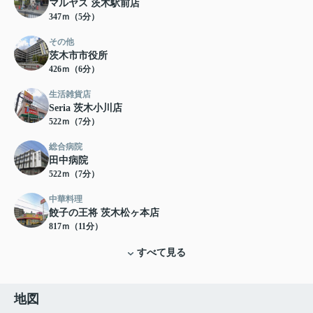
マルヤス 茨木駅前店
347ｍ（5分）
その他
茨木市市役所
426ｍ（6分）
生活雑貨店
Seria 茨木小川店
522ｍ（7分）
総合病院
田中病院
522ｍ（7分）
中華料理
餃子の王将 茨木松ヶ本店
817ｍ（11分）
すべて見る
地図