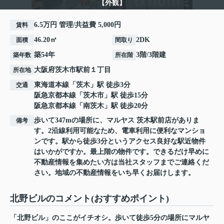
【外観】
6.5万円 管理/共益費 5,000円
賃料
46.20㎡
2DK
面積
間取り
築54年
3階/3階建
築年数
所在階
大阪府
茨木市
駅前
１丁目
所在地
東海道本線
「
茨木
」駅 徒歩3分
交通
阪急京都本線
「
茨木市
」駅 徒歩15分
阪急京都本線
「
南茨木
」駅 徒歩20分
歩いて347mの場所に、マルヤス 茨木駅前店がありま
備考
す。2沿線利用可能なため、電車利用に便利なマンショ
ンです。駅から徒歩3分というアクセス良好な駅近物件
はいかがですか。最上階の物件です。できるだけ早めに
不動産情報を集めたい方は当社スタッフまでご連絡くだ
さい。地域の不動産情報をいち早くお届けします。
北野ビルのコメント(おすすめポイント)
「北野ビル」のここがイチオシ。歩いて徒歩5分の場所にマルヤ