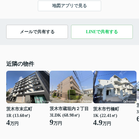
地図アプリで見る
メールで共有する
LINEで共有する
近隣の物件
茨木市蔵垣内２丁目
茨木市末広町
茨木市竹橋町
3
3LDK (68.98㎡)
1R (13.60㎡)
1K (22.41㎡)
9
4
4.9
万円
万円
万円