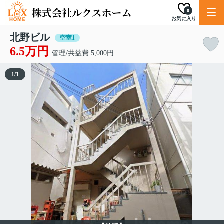
0
お気に入り
北野ビル
空室1
6.5万円
管理/共益費 5,000円
1
/
1