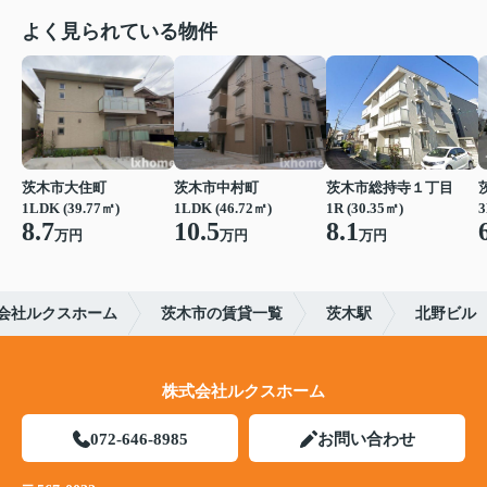
よく見られている物件
茨木市大住町
茨木市中村町
茨木市総持寺１丁目
1LDK (39.77㎡)
1LDK (46.72㎡)
1R (30.35㎡)
3
8.7
10.5
8.1
万円
万円
万円
会社ルクスホーム
茨木市の賃貸一覧
茨木駅
北野ビル
株式会社ルクスホーム
072-646-8985
お問い合わせ