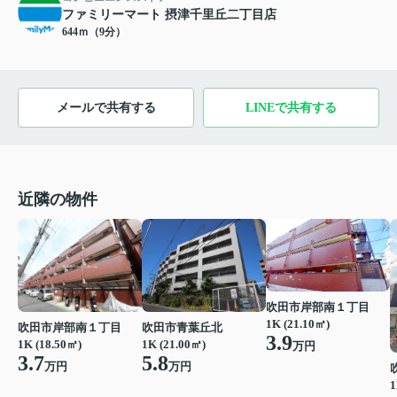
ファミリーマート 摂津千里丘二丁目店
644ｍ（9分）
メールで共有する
LINEで共有する
近隣の物件
吹田市岸部南１丁目
1K (21.10㎡)
吹田市岸部南１丁目
吹田市青葉丘北
3.9
1K (18.50㎡)
1K (21.00㎡)
万円
3.7
5.8
万円
万円
1