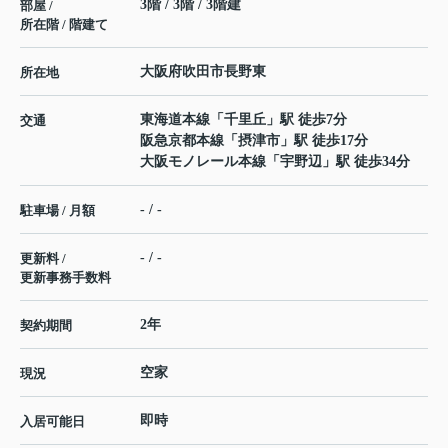
3階 / 3階 / 3階建
部屋 /
所在階 / 階建て
大阪府
吹田市
長野東
所在地
東海道本線
「
千里丘
」駅 徒歩7分
交通
阪急京都本線
「
摂津市
」駅 徒歩17分
大阪モノレール本線
「
宇野辺
」駅 徒歩34分
- / -
駐車場 / 月額
- / -
更新料 /
更新事務手数料
2年
契約期間
空家
現況
即時
入居可能日