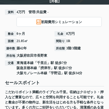
【外観】
4万円 管理/共益費 -
賃料
初期費用シミュレーション
0ヶ月
0万円
敷金
礼金
21.05㎡
1R
面積
間取り
築42年
3階/3階建
築年数
所在階
大阪府
吹田市
長野東
所在地
東海道本線
「
千里丘
」駅 徒歩7分
交通
阪急京都本線
「
摂津市
」駅 徒歩17分
大阪モノレール本線
「
宇野辺
」駅 徒歩34分
セールスポイント
こだわりポイント満載のライブヒル千里。収納はクロゼット・押
入など豊富なので、広々と空間を利用することも可能です。礼金
と敷金が不要の物件は、新生活をはじめる方も手軽な条件となっ
ています。多くの方にご好評をいただいている、清潔感のある賃