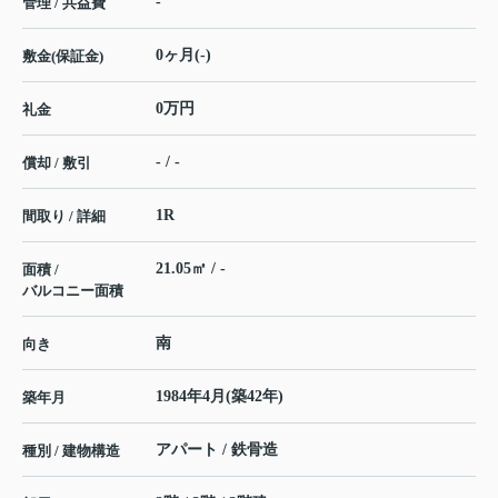
-
管理 / 共益費
0ヶ月(-)
敷金(保証金)
0万円
礼金
- / -
償却 / 敷引
1R
間取り / 詳細
21.05㎡ / -
面積 /
バルコニー面積
南
向き
1984年4月(築42年)
築年月
アパート / 鉄骨造
種別 / 建物構造