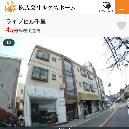
0
お気に入り
ライブヒル千里
4
万円
管理/共益費 -
1
/
2