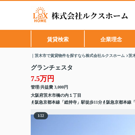
賃貸検索
企業理念
｜茨木市で賃貸物件を探すなら株式会社ルクスホーム
茨
グランチェスタ
7.5万円
管理/共益費 3,000円
大阪府
茨木市
橋の内
１丁目
阪急京都本線「総持寺」駅徒歩11分
阪急京都本線「
1
/
22