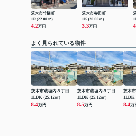
茨木市竹橋町
茨木市寺田町
1R (22.00㎡)
1K (20.00㎡)
1
4.2
3.3
4
万円
万円
よく見られている物件
茨木市蔵垣内３丁目
茨木市蔵垣内３丁目
茨木市
1LDK (25.12㎡)
1LDK (25.12㎡)
1LDK 
8.4
8.5
8.4
万円
万円
万