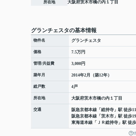
所在地
大阪府
茨木市
橋の内
１丁目
グランチェスタの基本情報
物件名
グランチェスタ
価格
7.5万円
管理/共益費
3,000円
築年月
2014年2月（築12年）
総戸数
4戸
所在地
大阪府
茨木市
橋の内
１丁目
交通
阪急京都本線
「
総持寺
」駅 徒歩1
阪急京都本線
「
茨木市
」駅 徒歩1
東海道本線
「
ＪＲ総持寺
」駅 徒歩