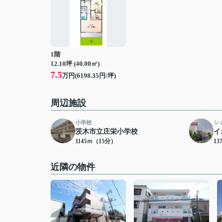
1階
12.10坪 (40.00㎡)
7.5
万円(6198.35円/坪)
周辺施設
小学校
シ
茨木市立庄栄小学校
イ
1145ｍ（15分）
13
近隣の物件