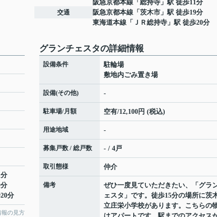
阪急京都本線
「
総持寺
」駅 徒歩11分
交通
阪急京都本線
「
茨木市
」駅 徒歩19分
東海道本線
「
ＪＲ総持寺
」駅 徒歩20分
グランチェスタの詳細情報
設備条件
駐輪場
敷地内ごみ置き場
設備(その他)
-
駐車場/月額
空有/12,100円 (税込)
用途地域
-
募集戸数 / 総戸数
- / 4戸
取引態様
仲介
1分
備考
9分
ぜひ一度見ていただきたい、「グラ
20分
ェスタ」です。徒歩15分の場所に茨
立庄栄小学校があります。こちらの
情報の見方
はアパートです。駅までのアクセス