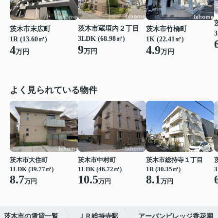
茨木市蔵垣内２丁目
茨木市末広町
茨木市竹橋町
3
3LDK (68.98㎡)
1R (13.60㎡)
1K (22.41㎡)
9
4
4.9
万円
万円
万円
よく見られている物件
茨木市大住町
茨木市中村町
茨木市総持寺１丁目
1LDK (39.77㎡)
1LDK (46.72㎡)
1R (30.35㎡)
3
8.7
10.5
8.1
万円
万円
万円
茨木市の賃貸一覧
ＪＲ総持寺駅
アーバンビレッジ香花園