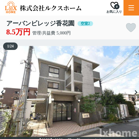
0
お気に入り
アーバンビレッジ香花園
空室2
8.5万円
管理/共益費 5,000円
1
/
24