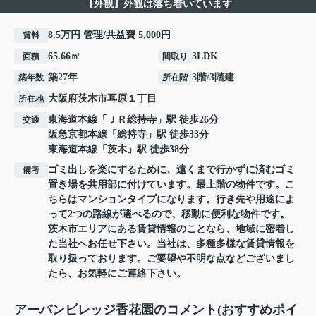
【外観】外観は落ち着いています
8.5万円 管理/共益費 5,000円
賃料
65.66㎡
3LDK
面積
間取り
築27年
3階/3階建
築年数
所在階
大阪府
茨木市
耳原
１丁目
所在地
東海道本線
「
ＪＲ総持寺
」駅 徒歩26分
交通
阪急京都本線
「
総持寺
」駅 徒歩33分
東海道本線
「
茨木
」駅 徒歩38分
ゴミ出しを楽にするために、遠くまで行かずに済むゴミ
備考
置き場を共用部に付けています。最上階の物件です。こ
ちらはマンションタイプになります。行き先や用途によ
って2つの路線が選べるので、移動に便利な物件です。
茨木市エリアにある賃貸情報のことなら、地域に密着し
た当社へお任せ下さい。当社は、多種多様な賃貸情報を
取り扱っております。ご要望や不明な点などございまし
たら、お気軽にご連絡下さい。
アーバンビレッジ香花園のコメント(おすすめポイ