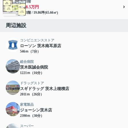
3階
8.5万円
3階 / 19.86坪(65.66㎡)
周辺施設
コンビニエンスストア
ローソン 茨木南耳原店
546ｍ（7分）
総合病院
茨木医誠会病院
1221ｍ（16分）
ドラッグストア
スギドラッグ 茨木上穂積店
2011ｍ（26分）
家電製品
ジョーシン茨木店
2390ｍ（30分）
スーパー