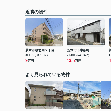
近隣の物件
茨木市蔵垣内２丁目
茨木市下中条町
3LDK (68.98㎡)
2LDK (54.03㎡)
1
9
12.5
4
万円
万円
よく見られている物件