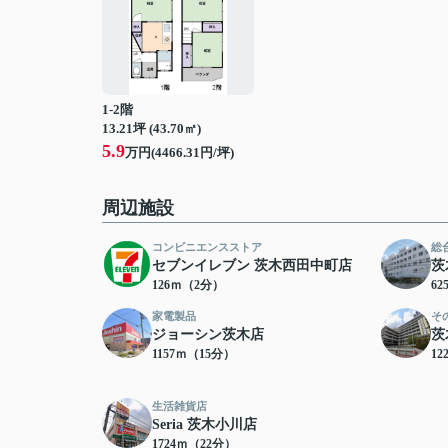
1-2階
13.21坪 (43.70㎡)
5.9
万円(4466.31円/坪)
周辺施設
コンビニエンスストア
総
セブンイレブン 茨木西田中町店
茨
126ｍ（2分）
6
家電製品
そ
ジョーシン茨木店
茨
1157ｍ（15分）
12
生活雑貨店
Seria 茨木小川店
1724ｍ（22分）