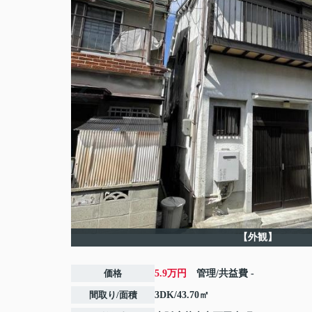
【外観】
価格
5.9万円
管理/共益費
-
間取り/面積
3DK/43.70㎡