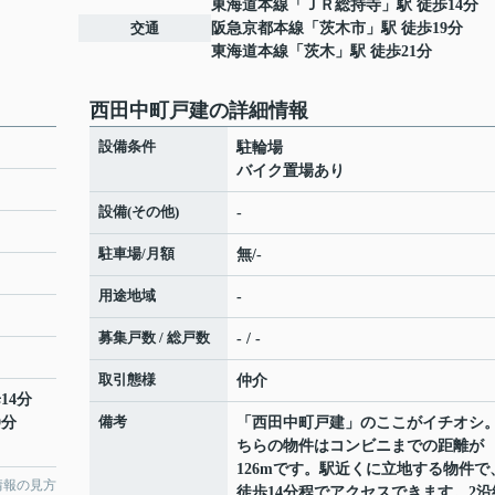
東海道本線
「
ＪＲ総持寺
」駅 徒歩14分
交通
阪急京都本線
「
茨木市
」駅 徒歩19分
東海道本線
「
茨木
」駅 徒歩21分
西田中町戸建の詳細情報
設備条件
駐輪場
バイク置場あり
設備(その他)
-
駐車場/月額
無/-
用途地域
-
募集戸数 / 総戸数
- / -
取引態様
仲介
14分
備考
9分
「西田中町戸建」のここがイチオシ
ちらの物件はコンビニまでの距離が
126mです。駅近くに立地する物件で
情報の見方
徒歩14分程でアクセスできます。2沿