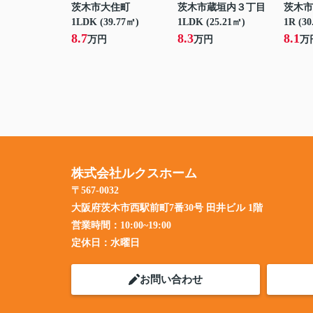
茨木市大住町
茨木市蔵垣内３丁目
茨木市
1LDK (39.77㎡)
1LDK (25.21㎡)
1R (30
8.7
8.3
8.1
万円
万円
万
株式会社ルクスホーム
〒567-0032
大阪府茨木市西駅前町7番30号 田井ビル 1階
営業時間：
10:00~19:00
定休日：
水曜日
お問い合わせ