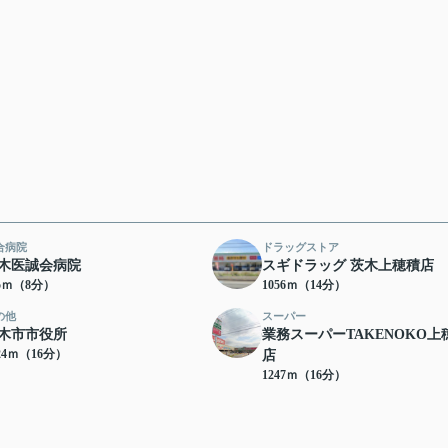
合病院
ドラッグストア
木医誠会病院
スギドラッグ 茨木上穂積店
25ｍ（8分）
1056ｍ（14分）
の他
スーパー
木市市役所
業務スーパーTAKENOKO上
24ｍ（16分）
店
1247ｍ（16分）