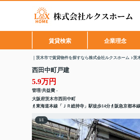
賃貸検索
企業理念
｜茨木市で賃貸物件を探すなら株式会社ルクスホーム
茨
西田中町戸建
5.9万円
管理/共益費 -
大阪府
茨木市
西田中町
東海道本線「ＪＲ総持寺」駅徒歩14分
阪急京都本線
1
/
1