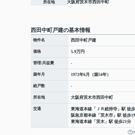
所在地
大阪府
茨木市
西田中町
西田中町戸建の基本情報
物件名
西田中町戸建
価格
5.9万円
管理/共益費
-
築年月
1972年6月（築54年）
総戸数
-
所在地
大阪府
茨木市
西田中町
交通
東海道本線
「
ＪＲ総持寺
」駅 徒歩
阪急京都本線
「
茨木市
」駅 徒歩1
東海道本線
「
茨木
」駅 徒歩21分