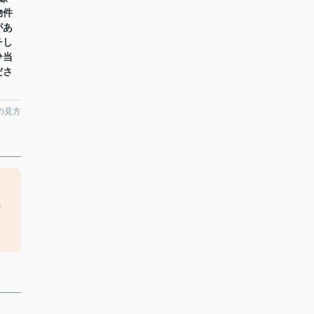
物件
があ
チし
ひ当
ださ
の見方
と
良