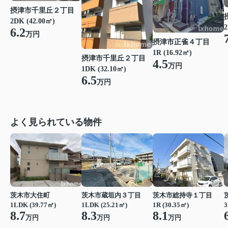
摂津市千里丘２丁目
2DK (42.00㎡)
2
6.2
万円
摂津市正雀４丁目
1R (16.92㎡)
摂津市千里丘２丁目
4.5
万円
1DK (32.10㎡)
6.5
万円
よく見られている物件
茨木市大住町
茨木市蔵垣内３丁目
茨木市総持寺１丁目
1LDK (39.77㎡)
1LDK (25.21㎡)
1R (30.35㎡)
3
8.7
8.3
8.1
万円
万円
万円