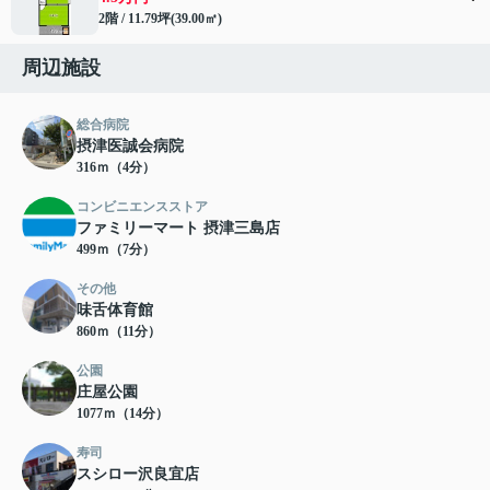
2階 / 11.79坪(39.00㎡)
周辺施設
総合病院
摂津医誠会病院
316ｍ（4分）
コンビニエンスストア
ファミリーマート 摂津三島店
499ｍ（7分）
その他
味舌体育館
860ｍ（11分）
公園
庄屋公園
1077ｍ（14分）
寿司
スシロー沢良宜店