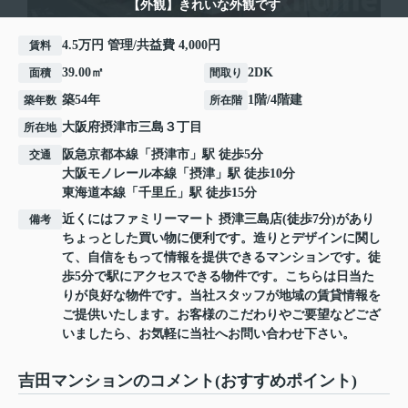
【外観】きれいな外観です
4.5万円 管理/共益費 4,000円
賃料
39.00㎡
2DK
面積
間取り
築54年
1階/4階建
築年数
所在階
大阪府
摂津市
三島
３丁目
所在地
阪急京都本線
「
摂津市
」駅 徒歩5分
交通
大阪モノレール本線
「
摂津
」駅 徒歩10分
東海道本線
「
千里丘
」駅 徒歩15分
近くにはファミリーマート 摂津三島店(徒歩7分)があり
備考
ちょっとした買い物に便利です。造りとデザインに関し
て、自信をもって情報を提供できるマンションです。徒
歩5分で駅にアクセスできる物件です。こちらは日当た
りが良好な物件です。当社スタッフが地域の賃貸情報を
ご提供いたします。お客様のこだわりやご要望などござ
いましたら、お気軽に当社へお問い合わせ下さい。
吉田マンションのコメント(おすすめポイント)