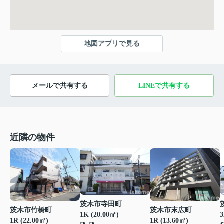
地図アプリで見る
メールで共有する
LINEで共有する
近隣の物件
茨木市寺田町
茨木市竹橋町
茨木市末広町
1K (20.00㎡)
3
1R (22.00㎡)
1R (13.60㎡)