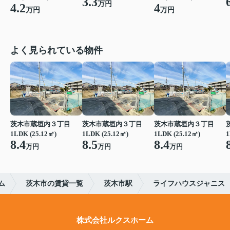
3.3
万円
4.2
4
万円
万円
よく見られている物件
茨木市蔵垣内３丁目
茨木市蔵垣内３丁目
茨木市蔵垣内３丁目
1LDK (25.12㎡)
1LDK (25.12㎡)
1LDK (25.12㎡)
1
8.4
8.5
8.4
万円
万円
万円
ム
茨木市の賃貸一覧
茨木市駅
ライフハウスジャニス
株式会社ルクスホーム