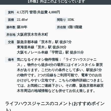
【外観】外はこのようになっています
4.5万円 管理/共益費 4,000円
賃料
22.48㎡
1DK
面積
間取り
築38年
1階/3階建
築年数
所在階
大阪府
茨木市
舟木町
所在地
阪急京都本線
「
茨木市
」駅 徒歩7分
交通
東海道本線
「
茨木
」駅 徒歩20分
大阪モノレール本線
「
宇野辺
」駅 徒歩35分
気になるイチオシ物件情報：「ライフハウスジャニ
備考
ス」。物件から徒歩4分の場所にはイオンスタイル 新茨
木があります。こだわりの条件として多い、駅徒歩7分
の物件です。2つの沿線をご利用可能で、電車でのお出
かけがしやすい立地です。こちらの物件詳細につきまし
ては、お気軽にご連絡下さい。その際、阪急京都本線茨
木市周辺の地域情報なども併せてお伝え致します。
ライフハウスジャニスのコメント(おすすめポイン
ト)