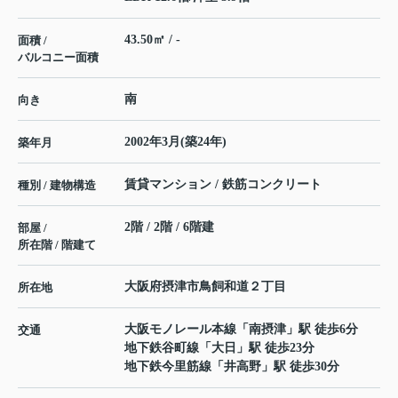
43.50㎡ / -
面積 /
バルコニー面積
南
向き
2002年3月(築24年)
築年月
賃貸マンション / 鉄筋コンクリート
種別 / 建物構造
2階 / 2階 / 6階建
部屋 /
所在階 / 階建て
大阪府
摂津市
鳥飼和道
２丁目
所在地
大阪モノレール本線
「
南摂津
」駅 徒歩6分
交通
地下鉄谷町線
「
大日
」駅 徒歩23分
地下鉄今里筋線
「
井高野
」駅 徒歩30分