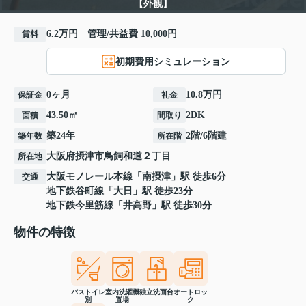
【外観】
6.2万円 管理/共益費 10,000円
賃料
初期費用シミュレーション
0ヶ月
10.8万円
保証金
礼金
43.50㎡
2DK
面積
間取り
築24年
2階/6階建
築年数
所在階
大阪府
摂津市
鳥飼和道
２丁目
所在地
大阪モノレール本線
「
南摂津
」駅 徒歩6分
交通
地下鉄谷町線
「
大日
」駅 徒歩23分
地下鉄今里筋線
「
井高野
」駅 徒歩30分
物件の特徴
バストイレ
室内洗濯機
独立洗面台
オートロッ
別
置場
ク