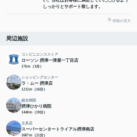
い。当社はお客様に満足していただけるよう
しっかりとサポート致します。
情報の見方
周辺施設
コンビニエンスストア
ローソン 摂津一津屋一丁目店
176ｍ（3分）
ショッピングセンター
ラ・ムー 摂津店
1232ｍ（16分）
総合病院
摂津ひかり病院
1448ｍ（19分）
文具店
スーパーセンタートライアル摂津南店
1607ｍ（21分）