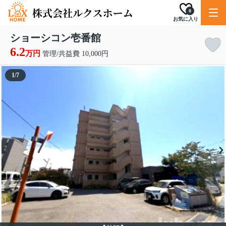
0
お気に入り
ショーシコン壱番館
6.2
万円
管理/共益費 10,000円
1
/
7