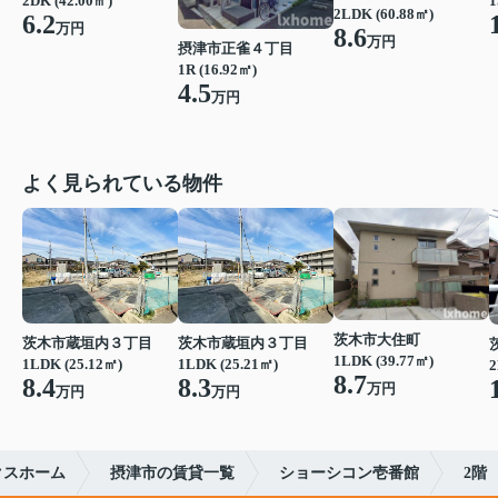
2DK (42.00㎡)
1
2LDK (60.88㎡)
6.2
万円
8.6
万円
摂津市正雀４丁目
1R (16.92㎡)
4.5
万円
よく見られている物件
茨木市大住町
茨木市蔵垣内３丁目
茨木市蔵垣内３丁目
1LDK (39.77㎡)
1LDK (25.12㎡)
1LDK (25.21㎡)
2
8.7
8.4
8.3
万円
万円
万円
クスホーム
摂津市の賃貸一覧
ショーシコン壱番館
2階