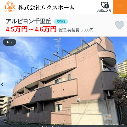
0
お気に入り
アルビヨン千里丘
空室2
4.5万円～4.6万円
管理/共益費 5,000円
1
/
17