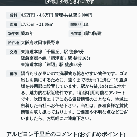
【外観】外観もきれいです
4.5万円～4.6万円 管理/共益費 5,000円
賃料
17.73㎡～21.86㎡
1R
面積
間取り
築29年
1階/3階建
築年数
所在階
大阪府
吹田市
長野東
所在地
東海道本線
「
千里丘
」駅 徒歩9分
交通
阪急京都本線
「
摂津市
」駅 徒歩16分
東海道本線
「
岸辺
」駅 徒歩28分
陽当たりが良いので洗濯物も乾きやすい物件です。ゴミ
備考
出しを楽にするために、遠くまで行かずに済むゴミ置き
場を共用部に設置しています。駅から徒歩9分に立地す
る、魅力的な駅近物件です。2沿線利用可能なアパート
です。吹田市エリアにある賃貸情報のことなら、地域に
密着した当社へお任せ下さい。当社は、多種多様な賃貸
情報を取り扱っております。ご要望や不明な点などござ
いましたら、お気軽にご連絡下さい。
アルビヨン千里丘のコメント(おすすめポイント)