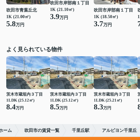
吹田市岸部南１丁目
1K (21.10㎡)
吹田市青葉丘北
吹田市岸部南１丁目
3.9
1K (21.00㎡)
1K (18.50㎡)
1
万円
5.8
3.7
万円
万円
よく見られている物件
茨木市蔵垣内３丁目
茨木市蔵垣内３丁目
茨木市蔵垣内３丁目
1LDK (25.12㎡)
1LDK (25.12㎡)
1LDK (25.21㎡)
1
8.4
8.5
8.3
万円
万円
万円
ホーム
吹田市の賃貸一覧
千里丘駅
アルビヨン千里丘