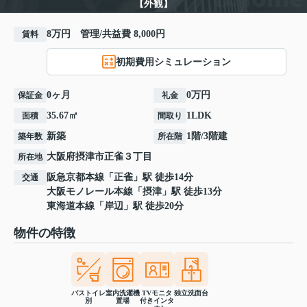
【外観】
8万円 管理/共益費 8,000円
賃料
初期費用シミュレーション
0ヶ月
0万円
保証金
礼金
35.67㎡
1LDK
面積
間取り
新築
1階/3階建
築年数
所在階
大阪府
摂津市
正雀
３丁目
所在地
阪急京都本線
「
正雀
」駅 徒歩14分
交通
大阪モノレール本線
「
摂津
」駅 徒歩13分
東海道本線
「
岸辺
」駅 徒歩20分
物件の特徴
バストイレ
室内洗濯機
TVモニタ
独立洗面台
別
置場
付きインタ