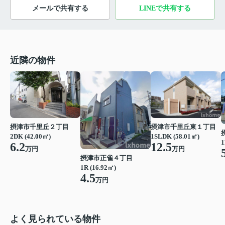
メールで共有する
LINEで共有する
近隣の物件
摂津市千里丘２丁目
摂津市千里丘東１丁目
2DK (42.00㎡)
1SLDK (58.01㎡)
1
6.2
12.5
万円
万円
摂津市正雀４丁目
1R (16.92㎡)
4.5
万円
よく見られている物件