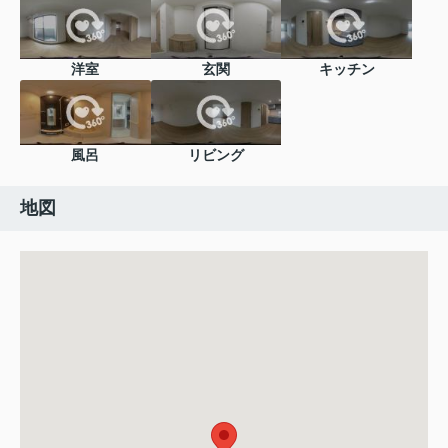
洋室
玄関
キッチン
風呂
リビング
地図