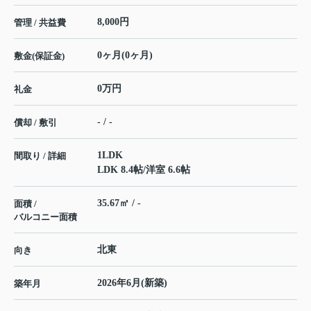
8,000円
管理 / 共益費
0ヶ月(0ヶ月)
敷金(保証金)
0万円
礼金
- / -
償却 / 敷引
1LDK
間取り / 詳細
LDK 8.4帖
/
洋室 6.6帖
35.67㎡ / -
面積 /
バルコニー面積
北東
向き
2026年6月(新築)
築年月