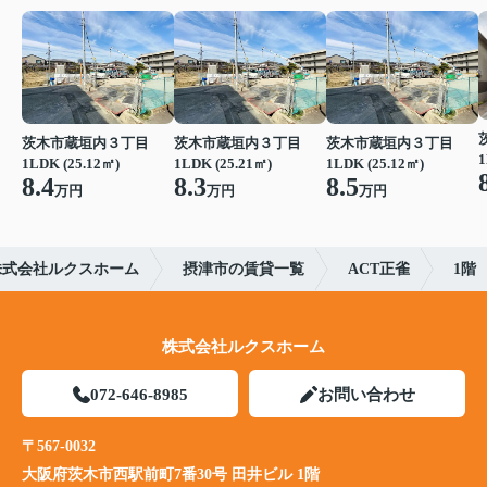
茨木市蔵垣内３丁目
茨木市蔵垣内３丁目
茨木市蔵垣内３丁目
1
1LDK (25.12㎡)
1LDK (25.21㎡)
1LDK (25.12㎡)
8.4
8.3
8.5
万円
万円
万円
株式会社ルクスホーム
摂津市の賃貸一覧
ACT正雀
1階
株式会社ルクスホーム
072-646-8985
お問い合わせ
〒567-0032
大阪府茨木市西駅前町7番30号 田井ビル 1階