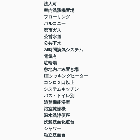
法人可
室内洗濯機置場
フローリング
バルコニー
都市ガス
公営水道
公共下水
24時間換気システム
電気有
駐輪場
敷地内ごみ置き場
IHクッキングヒーター
コンロ２口以上
システムキッチン
バス・トイレ別
追焚機能浴室
浴室乾燥機
温水洗浄便座
洗髪洗面化粧台
シャワー
独立洗面台