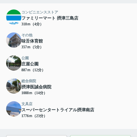
コンビニエンスストア
ファミリーマート 摂津三島店
318ｍ（4分）
その他
味舌体育館
357ｍ（5分）
公園
庄屋公園
887ｍ（12分）
総合病院
摂津医誠会病院
1088ｍ（14分）
文具店
スーパーセンタートライアル摂津南店
1776ｍ（23分）