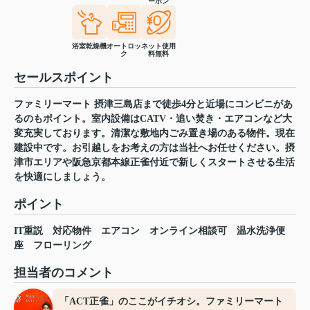
ーホン
浴室乾燥機
オートロッ
ネット使用
ク
料無料
セールスポイント
ファミリーマート 摂津三島店まで徒歩4分と近場にコンビニがあ
るのもポイント。室内設備はCATV・追い焚き・エアコンなど大
変充実しております。清潔な敷地内ごみ置き場のある物件。現在
建設中です。お引越しをお考えの方は当社へお任せください。摂
津市エリアや阪急京都本線正雀付近で新しくスタートさせる生活
を快適にしましょう。
ポイント
IT重説
対応物件
エアコン
オンライン相談可
温水洗浄便
座
フローリング
担当者のコメント
「ACT正雀」のここがイチオシ。ファミリーマート