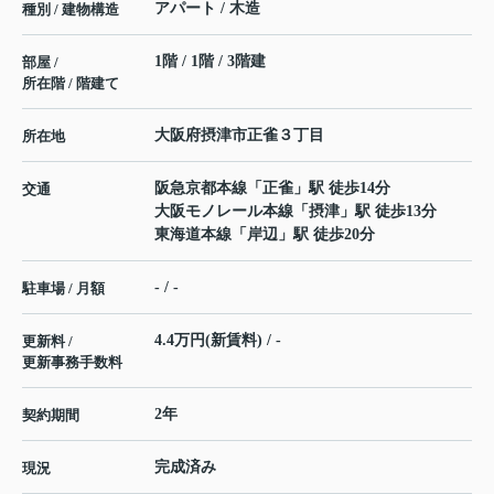
アパート / 木造
種別 / 建物構造
1階 / 1階 / 3階建
部屋 /
所在階 / 階建て
大阪府
摂津市
正雀
３丁目
所在地
阪急京都本線
「
正雀
」駅 徒歩14分
交通
大阪モノレール本線
「
摂津
」駅 徒歩13分
東海道本線
「
岸辺
」駅 徒歩20分
- / -
駐車場 / 月額
4.4万円(新賃料) / -
更新料 /
更新事務手数料
2年
契約期間
完成済み
現況