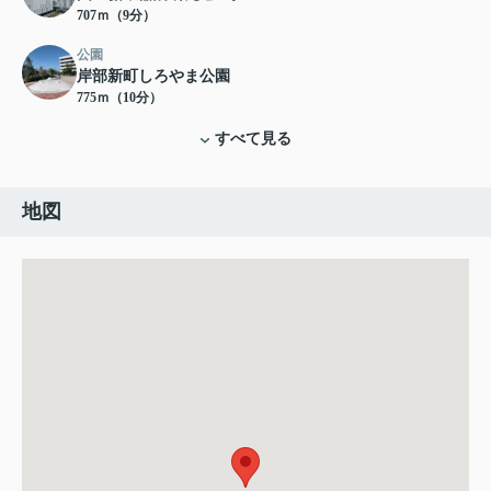
707ｍ（9分）
公園
岸部新町しろやま公園
775ｍ（10分）
すべて見る
地図