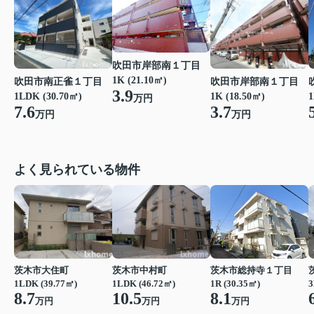
吹田市岸部南１丁目
1K (21.10㎡)
吹田市岸部南１丁目
吹田市南正雀１丁目
3.9
1K (18.50㎡)
1
1LDK (30.70㎡)
万円
3.7
7.6
万円
万円
よく見られている物件
茨木市大住町
茨木市中村町
茨木市総持寺１丁目
1LDK (39.77㎡)
1LDK (46.72㎡)
1R (30.35㎡)
3
8.7
10.5
8.1
万円
万円
万円