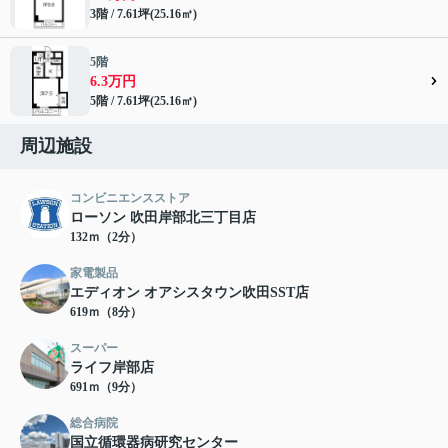
3階 / 7.61坪(25.16㎡)
5階
6.3万円
5階 / 7.61坪(25.16㎡)
周辺施設
コンビニエンスストア
ローソン 吹田岸部北三丁目店
132ｍ（2分）
家電製品
エディオン オアシスタウン吹田SST店
619ｍ（8分）
スーパー
ライフ岸部店
691ｍ（9分）
総合病院
国立循環器病研究センター