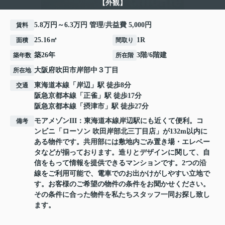
【外観】
5.8万円～6.3万円 管理/共益費 5,000円
賃料
25.16㎡
1R
面積
間取り
築26年
3階/6階建
築年数
所在階
大阪府
吹田市
岸部中
３丁目
所在地
東海道本線
「
岸辺
」駅 徒歩8分
交通
阪急京都本線
「
正雀
」駅 徒歩17分
阪急京都本線
「
摂津市
」駅 徒歩27分
モアメゾンIII：東海道本線岸辺駅にも近くて便利。コ
備考
ンビニ「ローソン 吹田岸部北三丁目店」が132m以内に
ある物件です。共用部には敷地内ごみ置き場・エレベー
タなどが揃っております。造りとデザインに関して、自
信をもって情報を提供できるマンションです。2つの沿
線をご利用可能で、電車でのお出かけがしやすい立地で
す。お客様のご希望の物件の条件をお聞かせください。
その条件に合った物件を私たちスタッフ一同お探し致し
ます。