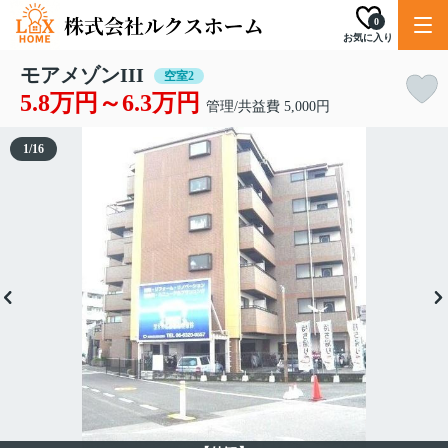
0
お気に入り
モアメゾンIII
空室2
5.8万円～6.3万円
管理/共益費 5,000円
1
/
16