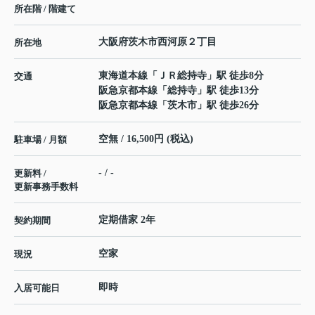
所在階 / 階建て
大阪府
茨木市
西河原
２丁目
所在地
東海道本線
「
ＪＲ総持寺
」駅 徒歩8分
交通
阪急京都本線
「
総持寺
」駅 徒歩13分
阪急京都本線
「
茨木市
」駅 徒歩26分
空無 / 16,500円 (税込)
駐車場 / 月額
- / -
更新料 /
更新事務手数料
定期借家 2年
契約期間
空家
現況
即時
入居可能日