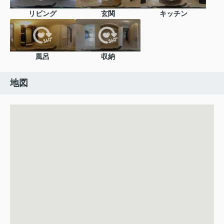
リビング
玄関
キッチン
風呂
収納
地図