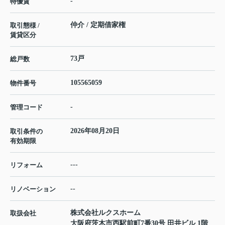
-
特優賃
仲介 / 定期借家権
取引態様 /
賃貸区分
73戸
総戸数
105565059
物件番号
-
管理コード
2026年08月20日
取引条件の
有効期限
---
リフォーム
--
リノベーション
株式会社ルクスホーム
取扱会社
大阪府茨木市西駅前町7番30号 田井ビル 1階