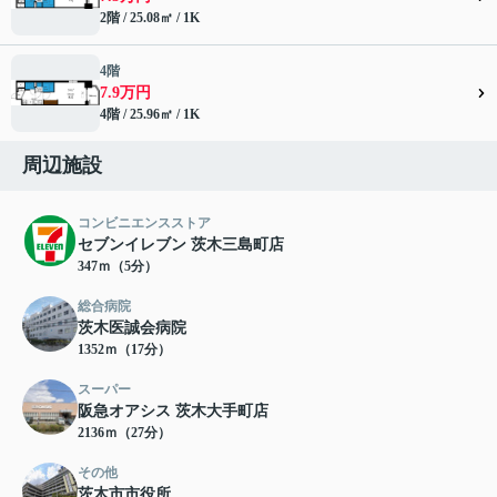
2階 / 25.08㎡ / 1K
4階
7.9万円
4階 / 25.96㎡ / 1K
周辺施設
コンビニエンスストア
セブンイレブン 茨木三島町店
347ｍ（5分）
総合病院
茨木医誠会病院
1352ｍ（17分）
スーパー
阪急オアシス 茨木大手町店
2136ｍ（27分）
その他
茨木市市役所