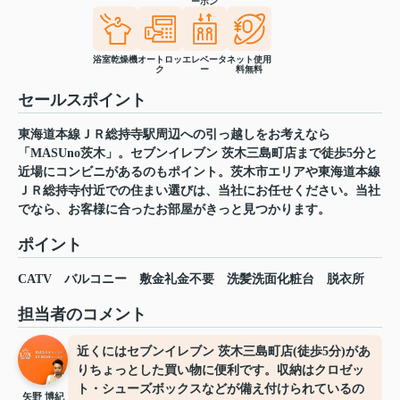
ーホン
浴室乾燥機
オートロッ
エレベータ
ネット使用
ク
ー
料無料
セールスポイント
東海道本線ＪＲ総持寺駅周辺への引っ越しをお考えなら
「MASUno茨木」。セブンイレブン 茨木三島町店まで徒歩5分と
近場にコンビニがあるのもポイント。茨木市エリアや東海道本線
ＪＲ総持寺付近での住まい選びは、当社にお任せください。当社
でなら、お客様に合ったお部屋がきっと見つかります。
ポイント
CATV
バルコニー
敷金礼金不要
洗髪洗面化粧台
脱衣所
担当者のコメント
近くにはセブンイレブン 茨木三島町店(徒歩5分)があ
りちょっとした買い物に便利です。収納はクロゼッ
ト・シューズボックスなどが備え付けられているの
矢野 博紀