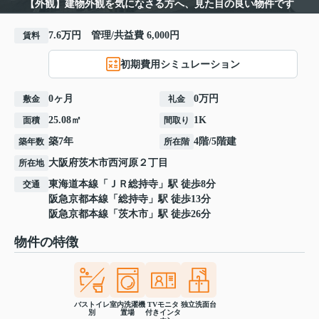
【外観】建物外観を気になさる方へ、見た目の良い物件です
7.6万円 管理/共益費 6,000円
賃料
初期費用シミュレーション
0ヶ月
0万円
敷金
礼金
25.08㎡
1K
面積
間取り
築7年
4階/5階建
築年数
所在階
大阪府
茨木市
西河原
２丁目
所在地
東海道本線
「
ＪＲ総持寺
」駅 徒歩8分
交通
阪急京都本線
「
総持寺
」駅 徒歩13分
阪急京都本線
「
茨木市
」駅 徒歩26分
物件の特徴
バストイレ
室内洗濯機
TVモニタ
独立洗面台
別
置場
付きインタ