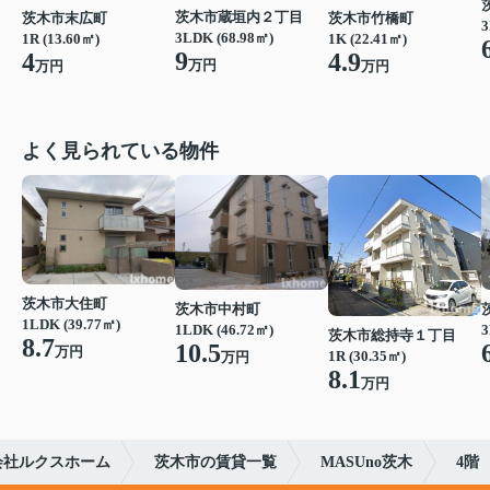
茨木市蔵垣内２丁目
茨木市末広町
茨木市竹橋町
3
3LDK (68.98㎡)
1R (13.60㎡)
1K (22.41㎡)
9
4
4.9
万円
万円
万円
よく見られている物件
茨木市大住町
茨木市中村町
1LDK (39.77㎡)
1LDK (46.72㎡)
3
茨木市総持寺１丁目
8.7
10.5
万円
1R (30.35㎡)
万円
8.1
万円
会社ルクスホーム
茨木市の賃貸一覧
MASUno茨木
4階