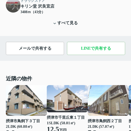
ドラッグストア
キリン堂 沢良宜店
3408ｍ（43分）
すべて見る
メールで共有する
LINEで共有する
近隣の物件
摂津市千里丘東１丁目
摂津市鳥飼下３丁目
摂津市鳥飼西２丁目
1SLDK (58.01㎡)
2LDK (60.88㎡)
2LDK (57.07㎡)
1
12.5
万円