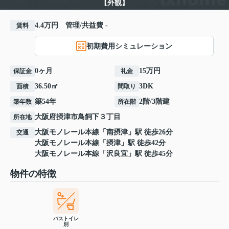
【外観】
4.4万円 管理/共益費 -
賃料
初期費用シミュレーション
0ヶ月
15万円
保証金
礼金
36.50㎡
3DK
面積
間取り
築54年
2階/3階建
築年数
所在階
大阪府
摂津市
鳥飼下
３丁目
所在地
大阪モノレール本線
「
南摂津
」駅 徒歩26分
交通
大阪モノレール本線
「
摂津
」駅 徒歩42分
大阪モノレール本線
「
沢良宜
」駅 徒歩45分
物件の特徴
バストイレ
別