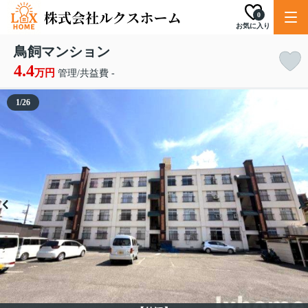
0
お気に入り
鳥飼マンション
4.4
万円
管理/共益費 -
1
/
26