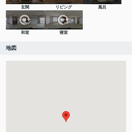
玄関
リビング
風呂
和室
寝室
地図