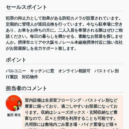
セールスポイント
犯罪の抑止力として効果がある防犯カメラが設置されています。
定期的に管理人が巡回点検を行っています。今なら駐車場に空き
あり、お車をお持ちの方に。二人入居を希望される際はぜひご相
談ください。毎日の暮らしを輝かせる、素敵なお部屋を探しませ
んか。摂津市エリアや大阪モノレール本線南摂津付近に強い当社
がお部屋探しを全力サポート致します。
ポイント
バルコニー
キッチンに窓
オンライン相談可
バストイレ別
IT重説
対応物件
担当者のコメント
室内設備は全居室フローリング・バストイレ別など
豊富に揃っており、過ごしやすいお部屋になってお
ります。収納はシューズボックス・玄関収納など豊
飯田 将伍
富なので、広々と空間を利用することも可能です。
共用部には敷地内ごみ置き場・バイク置場など様々