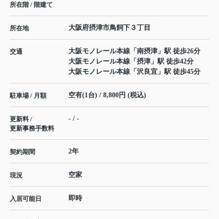
所在階 / 階建て
大阪府
摂津市
鳥飼下
３丁目
所在地
大阪モノレール本線
「
南摂津
」駅 徒歩26分
交通
大阪モノレール本線
「
摂津
」駅 徒歩42分
大阪モノレール本線
「
沢良宜
」駅 徒歩45分
空有(1台) / 8,800円 (税込)
駐車場 / 月額
- / -
更新料 /
更新事務手数料
2年
契約期間
空家
現況
即時
入居可能日