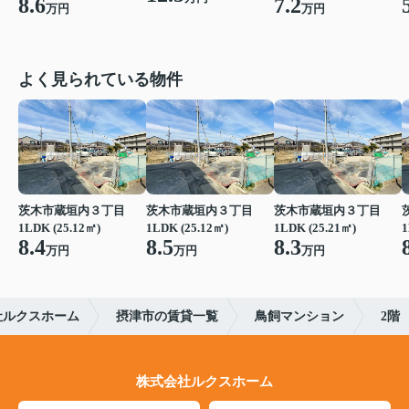
8.6
7.2
万円
万円
よく見られている物件
茨木市蔵垣内３丁目
茨木市蔵垣内３丁目
茨木市蔵垣内３丁目
1LDK (25.12㎡)
1LDK (25.12㎡)
1LDK (25.21㎡)
1
8.4
8.5
8.3
万円
万円
万円
社ルクスホーム
摂津市の賃貸一覧
鳥飼マンション
2階
株式会社ルクスホーム