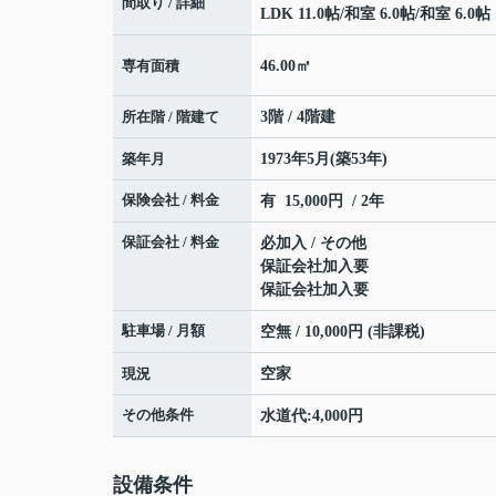
間取り / 詳細
LDK 11.0帖
/
和室 6.0帖
/
和室 6.0帖
専有面積
46.00㎡
所在階 / 階建て
3階 / 4階建
築年月
1973年5月(築53年)
保険会社 / 料金
有 15,000円 / 2年
保証会社 / 料金
必加入 / その他
保証会社加入要
保証会社加入要
駐車場 / 月額
空無 / 10,000円 (非課税)
現況
空家
その他条件
水道代:4,000円
設備条件