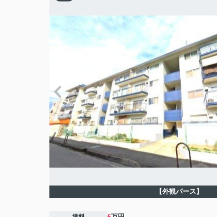
【外観パース】
賃料
6
万円