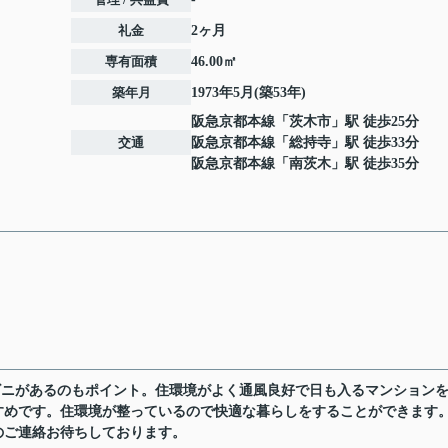
礼金
2ヶ月
専有面積
46.00㎡
築年月
1973年5月(築53年)
阪急京都本線
「
茨木市
」駅 徒歩25分
交通
阪急京都本線
「
総持寺
」駅 徒歩33分
阪急京都本線
「
南茨木
」駅 徒歩35分
ビニがあるのもポイント。住環境がよく通風良好で日も入るマンション
すめです。住環境が整っているので快適な暮らしをすることができます
のご連絡お待ちしております。