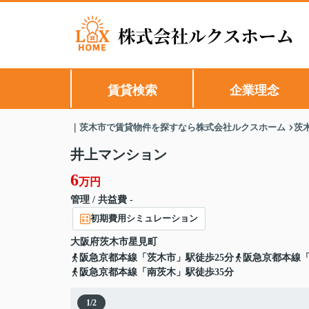
賃貸検索
企業理念
｜茨木市で賃貸物件を探すなら株式会社ルクスホーム
茨
井上マンション
6
万円
管理 / 共益費 -
初期費用シミュレーション
大阪府
茨木市
星見町
阪急京都本線「茨木市」駅徒歩25分
阪急京都本線「
阪急京都本線「南茨木」駅徒歩35分
1
/
2