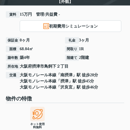
【外観】
15万円 管理/共益費 -
賃料
初期費用シミュレーション
0ヶ月
3ヶ月
保証金
礼金
68.04㎡
1R
面積
間取り
築4年
2階建
築年数
階建て
大阪府
摂津市
鳥飼下
２丁目
所在地
大阪モノレール本線
「
南摂津
」駅 徒歩28分
交通
大阪モノレール本線
「
摂津
」駅 徒歩45分
大阪モノレール本線
「
沢良宜
」駅 徒歩46分
物件の特徴
ネット使用
料無料