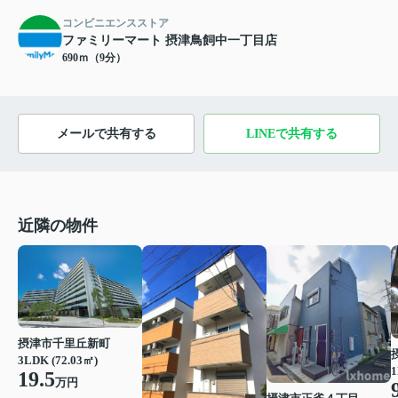
コンビニエンスストア
ファミリーマート 摂津鳥飼中一丁目店
690ｍ（9分）
メールで共有する
LINEで共有する
近隣の物件
摂津市千里丘新町
3LDK (72.03㎡)
1
19.5
万円