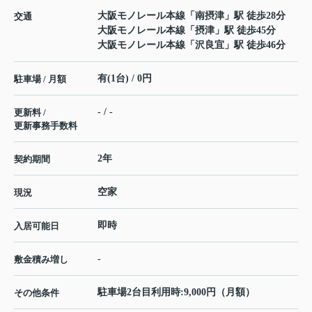
大阪モノレール本線
「
南摂津
」駅 徒歩28分
交通
大阪モノレール本線
「
摂津
」駅 徒歩45分
大阪モノレール本線
「
沢良宜
」駅 徒歩46分
有(1台) / 0円
駐車場 / 月額
- / -
更新料 /
更新事務手数料
2年
契約期間
空家
現況
即時
入居可能日
-
敷金積み増し
駐車場2台目利用時:9,000円（月額）
その他条件