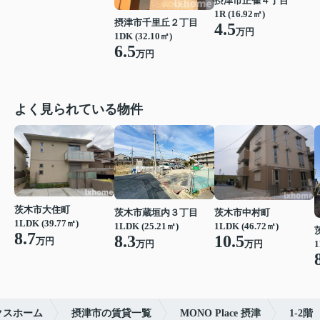
摂津市正雀４丁目
1R (16.92㎡)
摂津市千里丘２丁目
4.5
万円
1DK (32.10㎡)
6.5
万円
よく見られている物件
茨木市大住町
茨木市蔵垣内３丁目
茨木市中村町
1LDK (39.77㎡)
1LDK (25.21㎡)
1LDK (46.72㎡)
8.7
8.3
10.5
万円
万円
1
万円
クスホーム
摂津市の賃貸一覧
MONO Place 摂津
1-2階