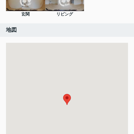
玄関
リビング
地図