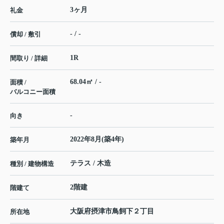
3ヶ月
礼金
- / -
償却 / 敷引
1R
間取り / 詳細
68.04㎡ / -
面積 /
バルコニー面積
-
向き
2022年8月(築4年)
築年月
テラス / 木造
種別 / 建物構造
2階建
階建て
大阪府
摂津市
鳥飼下
２丁目
所在地