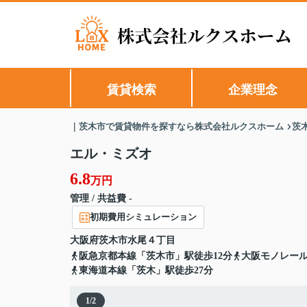
賃貸検索
企業理念
｜茨木市で賃貸物件を探すなら株式会社ルクスホーム
茨
エル・ミズオ
6.8
万円
管理 / 共益費 -
初期費用シミュレーション
大阪府
茨木市
水尾
４丁目
阪急京都本線「茨木市」駅徒歩12分
大阪モノレール
東海道本線「茨木」駅徒歩27分
1
/
2