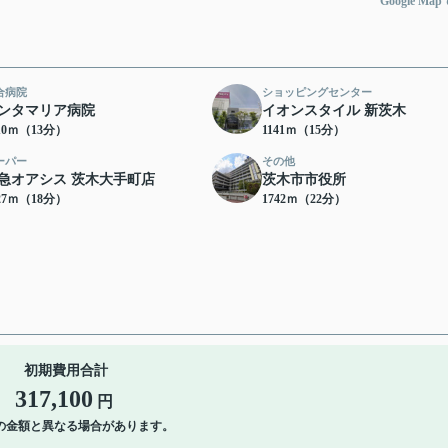
Google Ma
合病院
ショッピングセンター
ンタマリア病院
イオンスタイル 新茨木
10ｍ（13分）
1141ｍ（15分）
ーパー
その他
急オアシス 茨木大手町店
茨木市市役所
27ｍ（18分）
1742ｍ（22分）
初期費用合計
317,100
円
の金額と異なる場合があります。