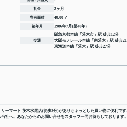
礼金
2ヶ月
専有面積
48.00㎡
築年月
1986年7月(築40年)
阪急京都本線
「
茨木市
」駅 徒歩12分
交通
大阪モノレール本線
「
南茨木
」駅 徒歩2
東海道本線
「
茨木
」駅 徒歩27分
リーマート 茨木水尾店(徒歩3分)がありちょっとした買い物に便利です
ら当社へ。あなたからのお問い合せをスタッフ一同お待ちしております