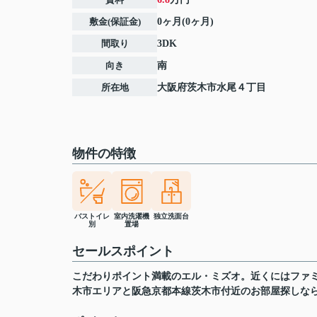
敷金(保証金)
0ヶ月(0ヶ月)
間取り
3DK
向き
南
所在地
大阪府
茨木市
水尾
４丁目
物件の特徴
バストイレ
室内洗濯機
独立洗面台
別
置場
セールスポイント
こだわりポイント満載のエル・ミズオ。近くにはファミ
木市エリアと阪急京都本線茨木市付近のお部屋探しな