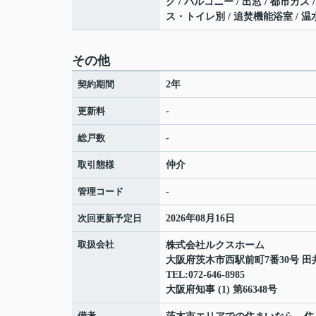
グ / バルコニー / 出窓 / 都市ガス 
ス・トイレ別 / 追焚機能浴室 / 温水
その他
契約期間
2年
更新料
-
総戸数
-
取引態様
仲介
管理コード
-
次回更新予定日
2026年08月16日
取扱会社
株式会社ルクスホーム
大阪府茨木市西駅前町7番30号 田
TEL:072-646-8985
大阪府知事 (1) 第66348号
備考