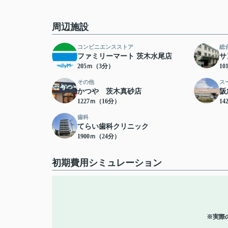
周辺施設
コンビニエンスストア
総
ファミリーマート 茨木水尾店
サ
205ｍ（3分）
10
その他
ス
かつや 茨木真砂店
阪
1227ｍ（16分）
14
歯科
てらい歯科クリニック
1900ｍ（24分）
初期費用シミュレーション
※実際