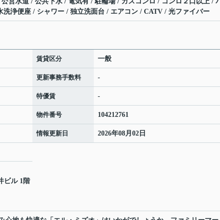
/ 公営水道 / 公共下水 / 電気有 / 駐輪場 / ガスコンロ / コンロ２口以上 / 
洗浄便座 / シャワー / 独立洗面台 / エアコン / CATV / 光ファイバー
賃貸区分
一般
更新事務手数料
-
特優賃
-
物件番号
104212761
情報更新日
2026年08月02日
井ビル 1階