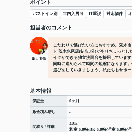
ポイント
バストイレ別
年内入居可
IT重説
対応物件
担当者のコメント
こだわりで選びたい方におすすめ。茨木市
ト 茨木水尾店(徒歩3分)がありちょっと
イクができる独立洗面台を採用しています
飯田 将伍
同時に進められて時間の短縮になります。
選びをしていきましょう。私たちもサポー
基本情報
保証金
0ヶ月
敷金積み増し
-
3DK
間取り / 詳細
和室 6.0帖
/
DK 6.0帖
/
洋室 6.0帖
/
洋