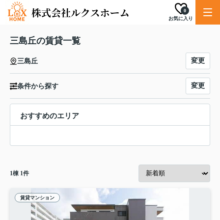
0
お気に入り
三島丘の賃貸一覧
変更
三島丘
変更
条件から探す
おすすめのエリア
1
棟
1
件
賃貸マンション