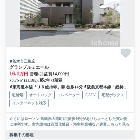
茨木市三島丘
グランプルミエール
16.1
万円
管理/共益費14,000円
73.75㎡ (2LDK) /築2年 /3階建
東海道本線「ＪＲ総持寺」駅 徒歩14分
阪急京都本線「総持寺」駅 徒歩15分
駐輪場
オートロック
エレベーター
CATV
宅配ボックス
インターネット対応
近くにはローソン 高槻赤大路町店(徒歩4分)がありちょっとした買い物
に便利です。室内設備は洗面化粧台・浴室乾燥機など豊富...
もっと見る
募集中の部屋