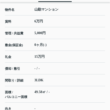
山勘マンション
物件名
6万円
賃料
5,000円
管理 / 共益費
0ヶ月(-)
敷金(保証金)
15万円
礼金
- / -
償却 / 敷引
3LDK
間取り / 詳細
49.58㎡ / -
面積 /
バルコニー面積
-
向き