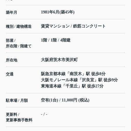
1981年6月(築45年)
築年月
賃貸マンション / 鉄筋コンクリート
種別 / 建物構造
1階 / 1階 / 4階建
部屋 /
所在階 / 階建て
大阪府
茨木市
美沢町
所在地
阪急京都本線
「
南茨木
」駅 徒歩8分
交通
大阪モノレール本線
「
沢良宜
」駅 徒歩9分
東海道本線
「
千里丘
」駅 徒歩27分
空有(1台) / 11,000円 (税込)
駐車場 / 月額
- / -
更新料 /
更新事務手数料