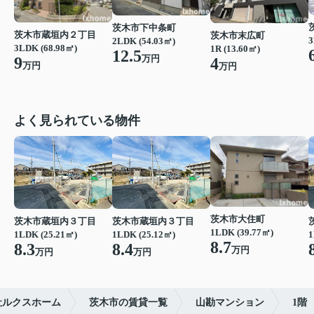
茨木市下中条町
茨木市蔵垣内２丁目
茨木市末広町
3
2LDK (54.03㎡)
3LDK (68.98㎡)
1R (13.60㎡)
12.5
万円
9
4
万円
万円
よく見られている物件
茨木市大住町
茨木市蔵垣内３丁目
茨木市蔵垣内３丁目
1LDK (39.77㎡)
1LDK (25.21㎡)
1LDK (25.12㎡)
1
8.7
8.3
8.4
万円
万円
万円
社ルクスホーム
茨木市の賃貸一覧
山勘マンション
1階