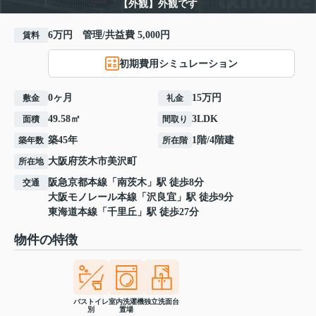
【外観】外観です
6万円 管理/共益費 5,000円
賃料
初期費用シミュレーション
0ヶ月
15万円
敷金
礼金
49.58㎡
3LDK
面積
間取り
築45年
1階/4階建
築年数
所在階
大阪府
茨木市
美沢町
所在地
阪急京都本線
「
南茨木
」駅 徒歩8分
交通
大阪モノレール本線
「
沢良宜
」駅 徒歩9分
東海道本線
「
千里丘
」駅 徒歩27分
物件の特徴
バストイレ
室内洗濯機
独立洗面台
別
置場