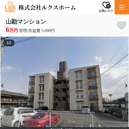
0
お気に入り
山勘マンション
6
万円
管理/共益費 5,000円
1
/
2