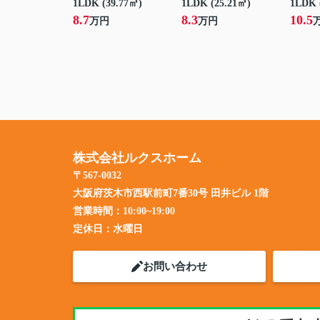
1LDK (39.77㎡)
1LDK (25.21㎡)
1LDK 
8.7
8.3
10.5
万円
万円
株式会社ルクスホーム
〒567-0032
大阪府茨木市西駅前町7番30号 田井ビル 1階
営業時間：
10:00~19:00
定休日：
水曜日
お問い合わせ