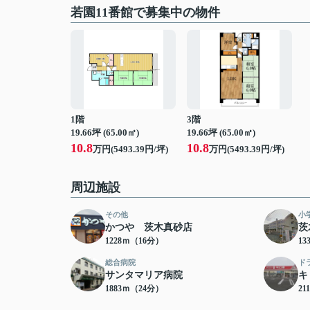
若園11番館で募集中の物件
1階
3階
19.66坪 (65.00㎡)
19.66坪 (65.00㎡)
10.8
10.8
万円(5493.39円/坪)
万円(5493.39円/坪)
周辺施設
その他
小
かつや 茨木真砂店
茨
1228ｍ（16分）
13
総合病院
ド
サンタマリア病院
キ
1883ｍ（24分）
21