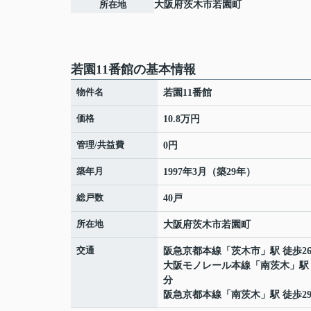
所在地
大阪府
茨木市
若園町
若園11番館の基本情報
物件名
若園11番館
価格
10.8万円
管理/共益費
0円
築年月
1997年3月（築29年）
総戸数
40戸
所在地
大阪府
茨木市
若園町
交通
阪急京都本線
「
茨木市
」駅 徒歩2
大阪モノレール本線
「
南茨木
」駅
分
阪急京都本線
「
南茨木
」駅 徒歩2