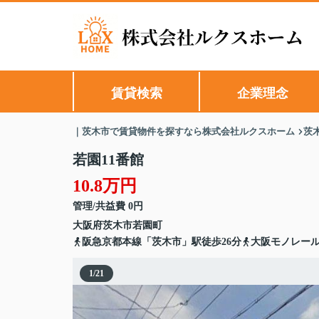
賃貸検索
企業理念
｜茨木市で賃貸物件を探すなら株式会社ルクスホーム
茨
若園11番館
10.8万円
管理/共益費 0円
大阪府
茨木市
若園町
阪急京都本線「茨木市」駅徒歩26分
大阪モノレール
1
/
21