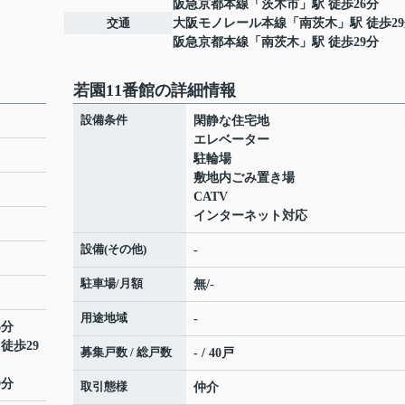
阪急京都本線
「
茨木市
」駅 徒歩26分
交通
大阪モノレール本線
「
南茨木
」駅 徒歩2
阪急京都本線
「
南茨木
」駅 徒歩29分
若園11番館の詳細情報
設備条件
閑静な住宅地
エレベーター
駐輪場
敷地内ごみ置き場
CATV
インターネット対応
設備(その他)
-
駐車場/月額
無/-
用途地域
-
6分
 徒歩29
募集戸数 / 総戸数
- / 40戸
9分
取引態様
仲介