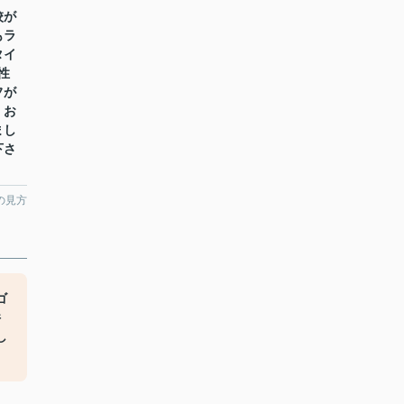
校が
もラ
タイ
性
フが
。お
まし
下さ
の見方
ゴ
件
し