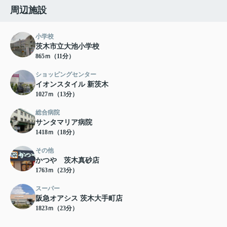
周辺施設
小学校
茨木市立大池小学校
865ｍ（11分）
ショッピングセンター
イオンスタイル 新茨木
1027ｍ（13分）
総合病院
サンタマリア病院
1418ｍ（18分）
その他
かつや 茨木真砂店
1763ｍ（23分）
スーパー
阪急オアシス 茨木大手町店
1823ｍ（23分）