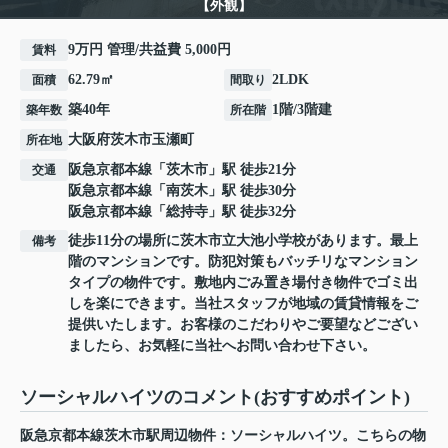
【外観】
9万円 管理/共益費 5,000円
賃料
62.79㎡
2LDK
面積
間取り
築40年
1階/3階建
築年数
所在階
大阪府
茨木市
玉瀬町
所在地
阪急京都本線
「
茨木市
」駅 徒歩21分
交通
阪急京都本線
「
南茨木
」駅 徒歩30分
阪急京都本線
「
総持寺
」駅 徒歩32分
徒歩11分の場所に茨木市立大池小学校があります。最上
備考
階のマンションです。防犯対策もバッチリなマンション
タイプの物件です。敷地内ごみ置き場付き物件でゴミ出
しを楽にできます。当社スタッフが地域の賃貸情報をご
提供いたします。お客様のこだわりやご要望などござい
ましたら、お気軽に当社へお問い合わせ下さい。
ソーシャルハイツのコメント(おすすめポイント)
阪急京都本線茨木市駅周辺物件：ソーシャルハイツ。こちらの物