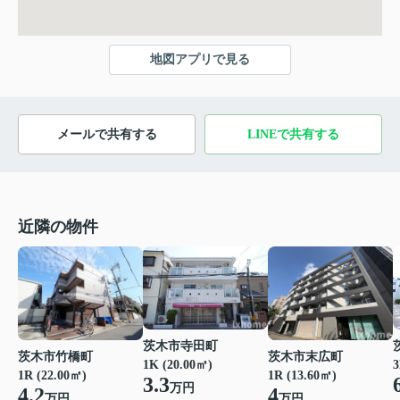
地図アプリで見る
メールで共有する
LINEで共有する
近隣の物件
茨木市寺田町
茨木市竹橋町
茨木市末広町
1K (20.00㎡)
3
1R (22.00㎡)
1R (13.60㎡)
3.3
万円
4.2
4
万円
万円