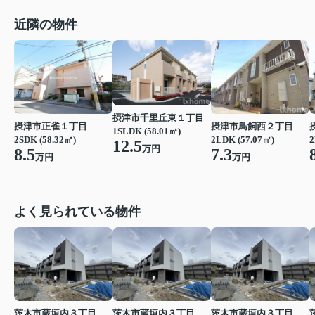
近隣の物件
摂津市千里丘東１丁目
摂津市正雀１丁目
摂津市鳥飼西２丁目
1SLDK (58.01㎡)
2SDK (58.32㎡)
2LDK (57.07㎡)
2
12.5
万円
8.5
7.3
万円
万円
よく見られている物件
茨木市蔵垣内３丁目
茨木市蔵垣内３丁目
茨木市蔵垣内３丁目