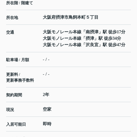
所在階 / 階建て
大阪府
摂津市
鳥飼本町
５丁目
所在地
大阪モノレール本線
「
南摂津
」駅 徒歩17分
交通
大阪モノレール本線
「
摂津
」駅 徒歩34分
大阪モノレール本線
「
沢良宜
」駅 徒歩47分
- / -
駐車場 / 月額
- / -
更新料 /
更新事務手数料
2年
契約期間
空家
現況
即時
入居可能日