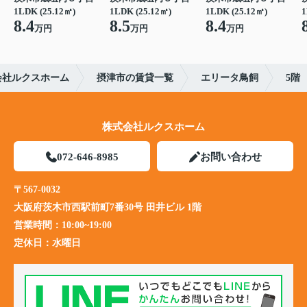
1LDK (25.12㎡)
1LDK (25.12㎡)
1LDK (25.12㎡)
1
8.4
8.5
8.4
万円
万円
万円
会社ルクスホーム
摂津市の賃貸一覧
エリータ鳥飼
5階
株式会社ルクスホーム
072-646-8985
お問い合わせ
〒567-0032
大阪府茨木市西駅前町7番30号 田井ビル 1階
営業時間：
10:00~19:00
定休日：
水曜日