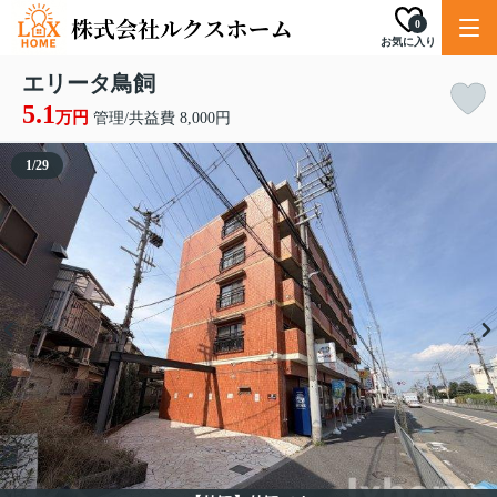
0
お気に入り
エリータ鳥飼
5.1
万円
管理/共益費 8,000円
1
/
29