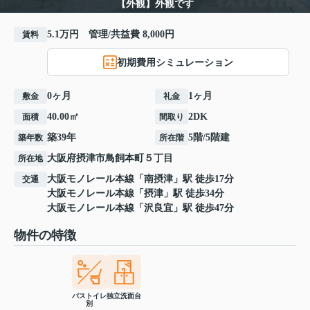
【外観】外観です
5.1万円 管理/共益費 8,000円
賃料
初期費用シミュレーション
0ヶ月
1ヶ月
敷金
礼金
40.00㎡
2DK
面積
間取り
築39年
5階/5階建
築年数
所在階
大阪府
摂津市
鳥飼本町
５丁目
所在地
大阪モノレール本線
「
南摂津
」駅 徒歩17分
交通
大阪モノレール本線
「
摂津
」駅 徒歩34分
大阪モノレール本線
「
沢良宜
」駅 徒歩47分
物件の特徴
バストイレ
独立洗面台
別