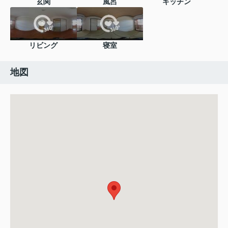
玄関
風呂
キッチン
リビング
寝室
地図