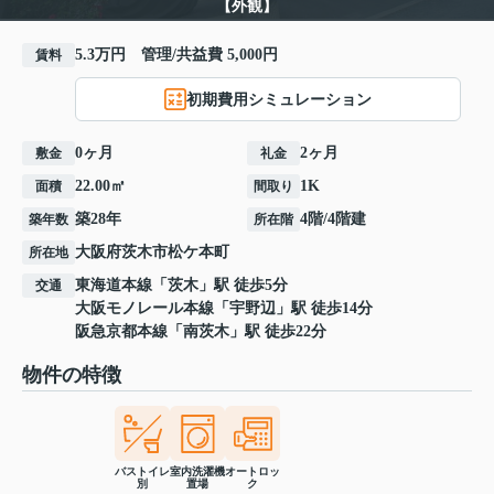
【外観】
5.3万円 管理/共益費 5,000円
賃料
初期費用シミュレーション
0ヶ月
2ヶ月
敷金
礼金
22.00㎡
1K
面積
間取り
築28年
4階/4階建
築年数
所在階
大阪府
茨木市
松ケ本町
所在地
東海道本線
「
茨木
」駅 徒歩5分
交通
大阪モノレール本線
「
宇野辺
」駅 徒歩14分
阪急京都本線
「
南茨木
」駅 徒歩22分
物件の特徴
バストイレ
室内洗濯機
オートロッ
別
置場
ク