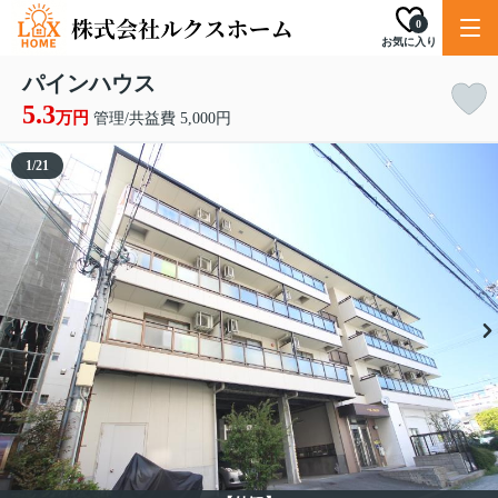
0
お気に入り
パインハウス
5.3
万円
管理/共益費 5,000円
1
/
21