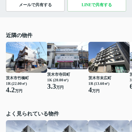
メールで共有する
LINEで共有する
近隣の物件
茨木市寺田町
茨木市竹橋町
茨木市末広町
1K (20.00㎡)
3
1R (22.00㎡)
1R (13.60㎡)
3.3
万円
4.2
4
万円
万円
よく見られている物件