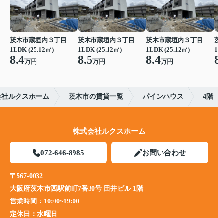
茨木市蔵垣内３丁目
茨木市蔵垣内３丁目
茨木市蔵垣内３丁目
1LDK (25.12㎡)
1LDK (25.12㎡)
1LDK (25.12㎡)
1
8.4
8.5
8.4
万円
万円
万円
会社ルクスホーム
茨木市の賃貸一覧
パインハウス
4階
株式会社ルクスホーム
072-646-8985
お問い合わせ
〒567-0032
大阪府茨木市西駅前町7番30号 田井ビル 1階
営業時間：
10:00~19:00
定休日：
水曜日