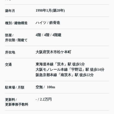
1998年1月(築28年)
築年月
ハイツ / 鉄骨造
種別 / 建物構造
4階 / 4階 / 4階建
部屋 /
所在階 / 階建て
大阪府
茨木市
松ケ本町
所在地
東海道本線
「
茨木
」駅 徒歩5分
交通
大阪モノレール本線
「
宇野辺
」駅 徒歩14分
阪急京都本線
「
南茨木
」駅 徒歩22分
空無 / 100m
駐車場 / 月額
- / 2.2万円
更新料 /
更新事務手数料