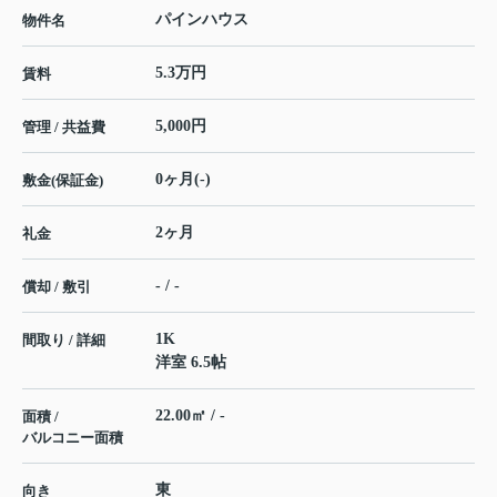
パインハウス
物件名
5.3万円
賃料
5,000円
管理 / 共益費
0ヶ月(-)
敷金(保証金)
2ヶ月
礼金
- / -
償却 / 敷引
1K
間取り / 詳細
洋室 6.5帖
22.00㎡ / -
面積 /
バルコニー面積
東
向き