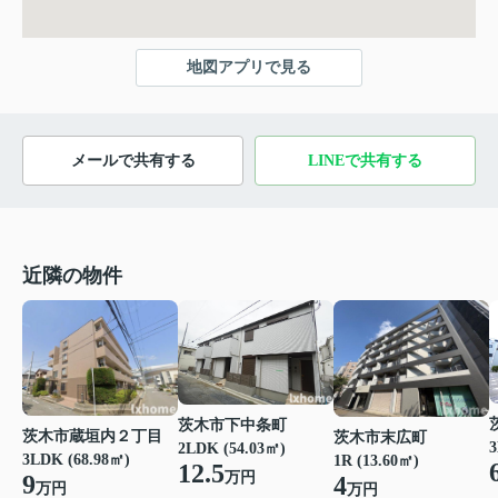
地図アプリで見る
メールで共有する
LINEで共有する
近隣の物件
茨木市下中条町
茨木市蔵垣内２丁目
茨木市末広町
3
2LDK (54.03㎡)
3LDK (68.98㎡)
1R (13.60㎡)
12.5
万円
9
4
万円
万円