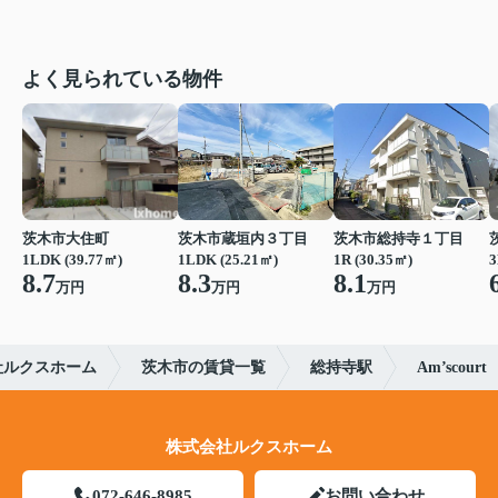
よく見られている物件
茨木市大住町
茨木市蔵垣内３丁目
茨木市総持寺１丁目
1LDK (39.77㎡)
1LDK (25.21㎡)
1R (30.35㎡)
3
8.7
8.3
8.1
万円
万円
万円
社ルクスホーム
茨木市の賃貸一覧
総持寺駅
Am’scourt
株式会社ルクスホーム
072-646-8985
お問い合わせ