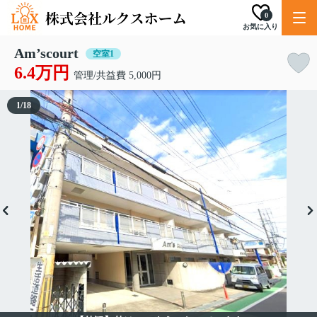
0
お気に入り
Am’scourt
空室1
6.4万円
管理/共益費 5,000円
1
/
18