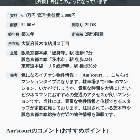
【外観】外はこのようになっています
6.4万円 管理/共益費 5,000円
賃料
52.00㎡
2LDK
面積
間取り
築31年
2階/3階建
築年数
所在階
大阪府
茨木市
鮎川
２丁目
所在地
阪急京都本線
「
総持寺
」駅 徒歩17分
交通
阪急京都本線
「
茨木市
」駅 徒歩22分
東海道本線
「
ＪＲ総持寺
」駅 徒歩26分
気になるイチオシ物件情報：「Am’scourt」。こちらは
備考
マンションタイプになります。駐車場まで200mのマン
ション、いかがでしょうか。貴重な時間を大切にしたい
ビジネスマンにおすすめの交通のアクセスが良いマンシ
ョンです。当社には、豊富な物件情報と信頼できるスタ
ッフが多数在籍しております。注目されている茨木市や
阪急京都本線総持寺付近の物件情報も満載です。
Am’scourtのコメント(おすすめポイント)