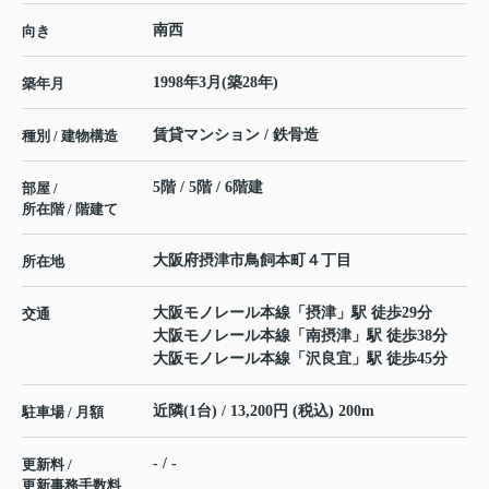
南西
向き
1998年3月(築28年)
築年月
賃貸マンション / 鉄骨造
種別 / 建物構造
5階 / 5階 / 6階建
部屋 /
所在階 / 階建て
大阪府
摂津市
鳥飼本町
４丁目
所在地
大阪モノレール本線
「
摂津
」駅 徒歩29分
交通
大阪モノレール本線
「
南摂津
」駅 徒歩38分
大阪モノレール本線
「
沢良宜
」駅 徒歩45分
近隣(1台) / 13,200円 (税込) 200m
駐車場 / 月額
- / -
更新料 /
更新事務手数料