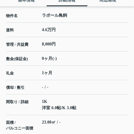
基本情報
詳細情報
周辺環境
ラポール鳥飼
物件名
4.6万円
賃料
8,000円
管理 / 共益費
0ヶ月(-)
敷金(保証金)
1ヶ月
礼金
- / -
償却 / 敷引
1K
間取り / 詳細
洋室 6.0帖
/
K 3.0帖
23.00㎡ / -
面積 /
バルコニー面積