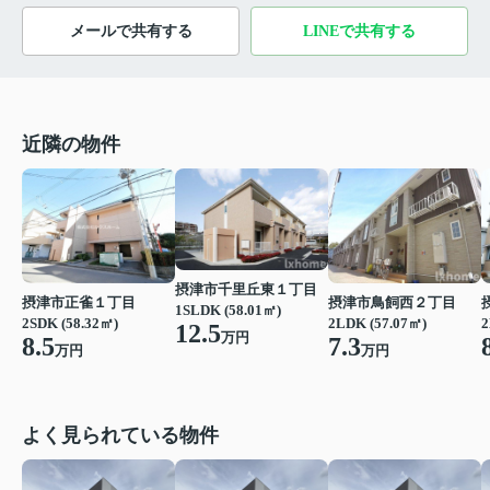
メールで共有する
LINEで共有する
近隣の物件
摂津市千里丘東１丁目
摂津市正雀１丁目
摂津市鳥飼西２丁目
1SLDK (58.01㎡)
2SDK (58.32㎡)
2LDK (57.07㎡)
2
12.5
万円
8.5
7.3
万円
万円
よく見られている物件