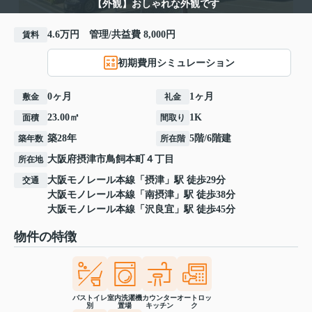
【外観】おしゃれな外観です
4.6万円 管理/共益費 8,000円
賃料
初期費用シミュレーション
0ヶ月
1ヶ月
敷金
礼金
23.00㎡
1K
面積
間取り
築28年
5階/6階建
築年数
所在階
大阪府
摂津市
鳥飼本町
４丁目
所在地
大阪モノレール本線
「
摂津
」駅 徒歩29分
交通
大阪モノレール本線
「
南摂津
」駅 徒歩38分
大阪モノレール本線
「
沢良宜
」駅 徒歩45分
物件の特徴
バストイレ
室内洗濯機
カウンター
オートロッ
別
置場
キッチン
ク