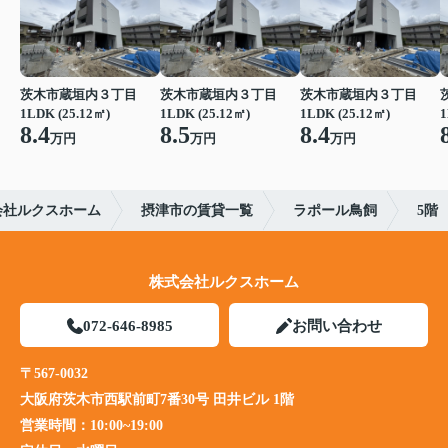
茨木市蔵垣内３丁目
茨木市蔵垣内３丁目
茨木市蔵垣内３丁目
1LDK (25.12㎡)
1LDK (25.12㎡)
1LDK (25.12㎡)
1
8.4
8.5
8.4
万円
万円
万円
会社ルクスホーム
摂津市の賃貸一覧
ラポール鳥飼
5階
株式会社ルクスホーム
072-646-8985
お問い合わせ
〒567-0032
大阪府茨木市西駅前町7番30号 田井ビル 1階
営業時間：
10:00~19:00