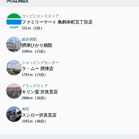
周辺施設
コンビニエンスストア
ファミリーマート 鳥飼本町五丁目店
331ｍ（5分）
総合病院
摂津ひかり病院
1199ｍ（15分）
ショッピングセンター
ラ・ムー 摂津店
1761ｍ（23分）
ドラッグストア
キリン堂 沢良宜店
2866ｍ（36分）
寿司
スシロー沢良宜店
3195ｍ（40分）