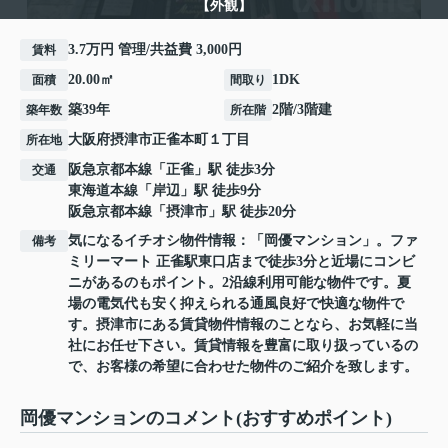
【外観】
3.7万円 管理/共益費 3,000円
賃料
20.00㎡
1DK
面積
間取り
築39年
2階/3階建
築年数
所在階
大阪府
摂津市
正雀本町
１丁目
所在地
阪急京都本線
「
正雀
」駅 徒歩3分
交通
東海道本線
「
岸辺
」駅 徒歩9分
阪急京都本線
「
摂津市
」駅 徒歩20分
気になるイチオシ物件情報：「岡優マンション」。ファ
備考
ミリーマート 正雀駅東口店まで徒歩3分と近場にコンビ
ニがあるのもポイント。2沿線利用可能な物件です。夏
場の電気代も安く抑えられる通風良好で快適な物件で
す。摂津市にある賃貸物件情報のことなら、お気軽に当
社にお任せ下さい。賃貸情報を豊富に取り扱っているの
で、お客様の希望に合わせた物件のご紹介を致します。
岡優マンションのコメント(おすすめポイント)