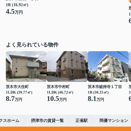
1R (16.92㎡)
4.5
万円
1
よく見られている物件
茨木市大住町
茨木市中村町
茨木市総持寺１丁目
1LDK (39.77㎡)
1LDK (46.72㎡)
1R (30.35㎡)
3
8.7
10.5
8.1
万円
万円
万円
クスホーム
摂津市の賃貸一覧
正雀駅
岡優マンション