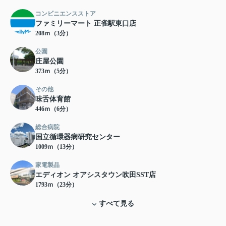
コンビニエンスストア
ファミリーマート 正雀駅東口店
208ｍ（3分）
公園
庄屋公園
373ｍ（5分）
その他
味舌体育館
446ｍ（6分）
総合病院
国立循環器病研究センター
1009ｍ（13分）
家電製品
エディオン オアシスタウン吹田SST店
1793ｍ（23分）
すべて見る