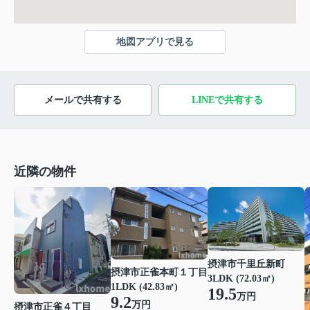
地図アプリで見る
メールで共有する
LINEで共有する
近隣の物件
摂津市千里丘新町
摂津市正雀本町１丁目
3LDK (72.03㎡)
1LDK (42.83㎡)
19.5
万円
9.2
万円
摂津市正雀４丁目