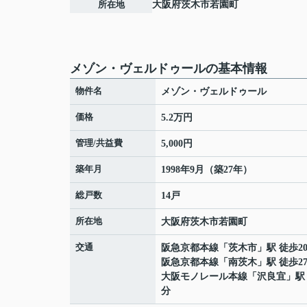
所在地
大阪府
茨木市
若園町
メゾン・ヴェルドゥールの基本情報
物件名
メゾン・ヴェルドゥール
価格
5.2万円
管理/共益費
5,000円
築年月
1998年9月（築27年）
総戸数
14戸
所在地
大阪府
茨木市
若園町
交通
阪急京都本線
「
茨木市
」駅 徒歩2
阪急京都本線
「
南茨木
」駅 徒歩2
大阪モノレール本線
「
沢良宜
」駅
分