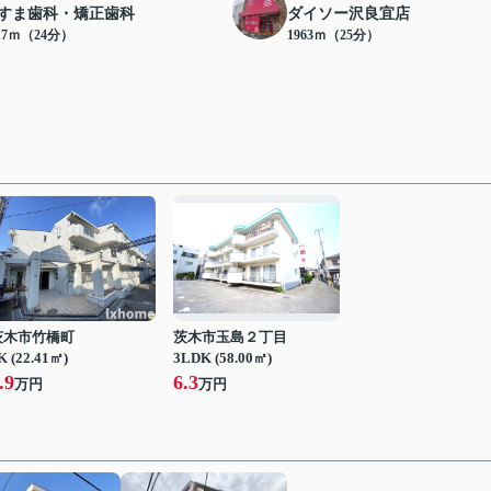
すま歯科・矯正歯科
ダイソー沢良宜店
17ｍ（24分）
1963ｍ（25分）
茨木市竹橋町
茨木市玉島２丁目
K (22.41㎡)
3LDK (58.00㎡)
.9
6.3
万円
万円