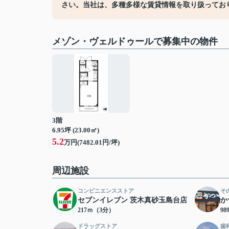
さい。当社は、多種多様な賃貸情報を取り扱ってお
メゾン・ヴェルドゥールで募集中の物件
3階
6.95坪 (23.00㎡)
5.2
万円(7482.01円/坪)
周辺施設
コンビニエンスストア
そ
セブンイレブン 茨木真砂玉島台店
か
217ｍ（3分）
9
ドラッグストア
歯