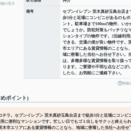
取引態様
仲介
情報の見方
備考
セブンイレブン 茨木真砂玉島台店ま
歩3分と近場にコンビニがあるのもポ
ント。駐車場まで100mの物件、いか
でしょうか。防犯対策もバッチリな
ションタイプの物件です。2沿線利用
できる、交通の便が良い物件です。
市エリアにある賃貸情報のことなら
域に密着した当社へお任せ下さい。
は、多種多様な賃貸情報を取り扱っ
ります。ご要望や不明な点などござ
したら、お気軽にご連絡下さい。
情報
めポイント)
コチラ。セブンイレブン 茨木真砂玉島台店まで徒歩3分と近場にコンビ
利用に便利なマンションです。忙しい日でもゴミ出しをサクッと終えら
茨木市エリアにある賃貸情報のことなら、地域に密着した当社へお任せ