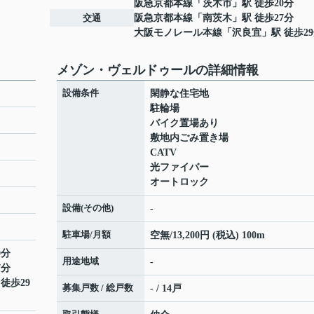
阪急京都本線
「
茨木市
」駅 徒歩20分
交通
阪急京都本線
「
南茨木
」駅 徒歩27分
大阪モノレール本線
「
沢良宜
」駅 徒歩2
メゾン・ヴェルドゥールの詳細情報
設備条件
閑静な住宅地
駐輪場
バイク置場あり
敷地内ごみ置き場
CATV
光ファイバー
オートロック
設備(その他)
-
駐車場/月額
空無/13,200円 (税込) 100m
0分
用途地域
-
7分
 徒歩29
募集戸数 / 総戸数
- / 14戸