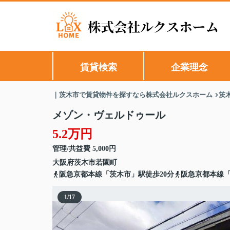
賃貸検索
企業理念
｜茨木市で賃貸物件を探すなら株式会社ルクスホーム
茨
メゾン・ヴェルドゥール
5.2万円
管理/共益費 5,000円
大阪府
茨木市
若園町
阪急京都本線「茨木市」駅徒歩20分
阪急京都本線「
1
/
17