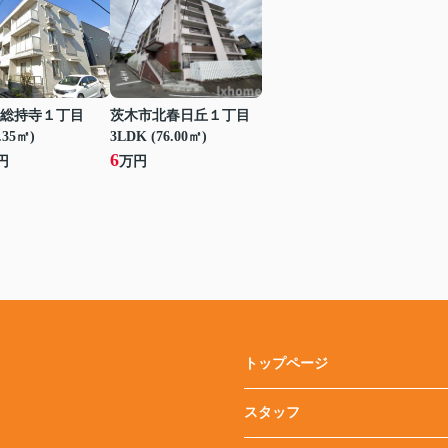
総持寺１丁目
茨木市北春日丘１丁目
.35㎡)
3LDK (76.00㎡)
6
円
万円
トップページ
スタッフ