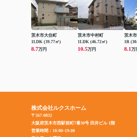
茨木市大住町
茨木市中村町
茨木市
1LDK (39.77㎡)
1LDK (46.72㎡)
1R (30
8.7
10.5
8.1
万円
万円
万
株式会社ルクスホーム
〒567-0032
大阪府茨木市西駅前町7番30号 田井ビル 1階
営業時間：
10:00~19:00