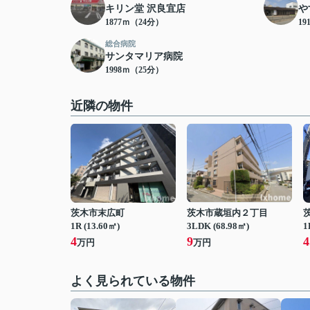
キリン堂 沢良宜店
や
1877ｍ（24分）
19
総合病院
サンタマリア病院
1998ｍ（25分）
近隣の物件
茨木市末広町
茨木市蔵垣内２丁目
1R (13.60㎡)
3LDK (68.98㎡)
1
4
9
4
万円
万円
よく見られている物件