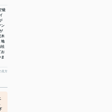
で徒
イ
が
マン
が
茨木
、地
当社
てお
いま
の見方
ニ
れ
下