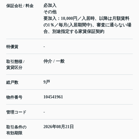
必加入
保証会社 / 料金
その他
要加入：10,000円／入居時、以降は月額賃料
の1％／毎月(入居期間中)、審査に通らない場
合、別途指定する家賃保証契約
-
特優賃
仲介 / 一般
取引態様 /
賃貸区分
9戸
総戸数
104541961
物件番号
-
管理コード
2026年08月21日
取引条件の
有効期限