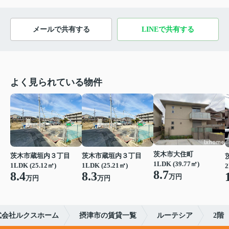
メールで共有する
LINEで共有する
よく見られている物件
茨木市大住町
茨木市蔵垣内３丁目
茨木市蔵垣内３丁目
1LDK (39.77㎡)
1LDK (25.12㎡)
1LDK (25.21㎡)
2
8.7
8.4
8.3
万円
万円
万円
式会社ルクスホーム
摂津市の賃貸一覧
ルーテシア
2階