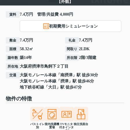
【外観】
7.4万円 管理/共益費 4,000円
賃料
初期費用シミュレーション
7.4万円
7.4万円
敷金
礼金
58.32㎡
2LDK
面積
間取り
築14年
2階/3階建
築年数
所在階
大阪府
摂津市
鳥飼下
２丁目
所在地
大阪モノレール本線
「
南摂津
」駅 徒歩30分
交通
大阪モノレール本線
「
摂津
」駅 徒歩46分
地下鉄谷町線
「
大日
」駅 徒歩47分
物件の特徴
バストイレ
室内洗濯機
TVモニタ
独立洗面台
別
置場
付きインタ