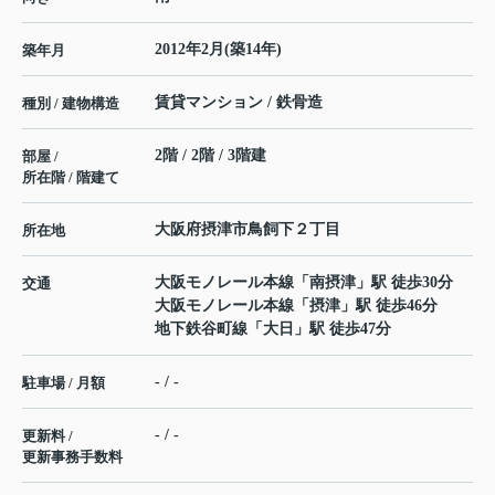
2012年2月(築14年)
築年月
賃貸マンション / 鉄骨造
種別 / 建物構造
2階 / 2階 / 3階建
部屋 /
所在階 / 階建て
大阪府
摂津市
鳥飼下
２丁目
所在地
大阪モノレール本線
「
南摂津
」駅 徒歩30分
交通
大阪モノレール本線
「
摂津
」駅 徒歩46分
地下鉄谷町線
「
大日
」駅 徒歩47分
- / -
駐車場 / 月額
- / -
更新料 /
更新事務手数料