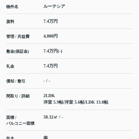
ルーテシア
物件名
7.4万円
賃料
4,000円
管理 / 共益費
7.4万円(-)
敷金(保証金)
7.4万円
礼金
- / -
償却 / 敷引
2LDK
間取り / 詳細
洋室 5.9帖
/
洋室 5.6帖
/
LDK 13.8帖
58.32㎡ / -
面積 /
バルコニー面積
南
向き