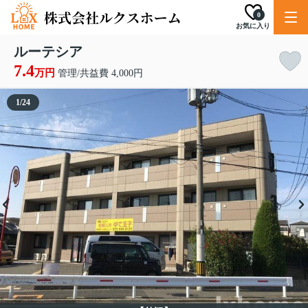
0
お気に入り
ルーテシア
7.4
万円
管理/共益費 4,000円
1
/
24